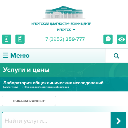
ИРКУТСКИЙ ДИАГНОСТИЧЕСКИЙ ЦЕНТР
ИРКУТСК
+7 (3952)
259-777
☰ Меню
Услуги и цены
О ЦЕНТРЕ
Лаборатория общеклинических исследований
УСЛУГИ И ЦЕНЫ
Каталог услуг
Клинико-диагностическая лаборатория
Лаборатория общеклинических исследований
ПАЦИЕНТУ
ПОКАЗАТЬ ФИЛЬТР
ВРАЧУ
ПРАВОВАЯ ИНФОРМАЦИЯ