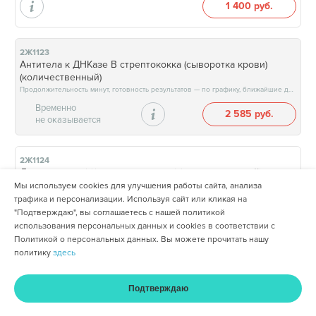
1 400 руб.
2Ж1123
Антитела к ДНКазе B стрептококка (сыворотка крови)
(количественный)
Продолжительность минут, готовность результатов — по графику, ближайшие даты: 14.08.26, 21.08.26, 28.08.26, 04.09.26, результат на следующий рабочий день, после 15:00
Временно
2 585 руб.
не оказывается
2Ж1124
Липопротеин (а)(сыворотка крови) (количественный)
Мы используем cookies для улучшения работы сайта, анализа
Продолжительность минут, готовность результатов — через 4 рабочих дня, после 17:00
трафика и персонализации. Используя сайт или кликая на
1 055 руб.
"Подтверждаю", вы соглашаетесь с нашей политикой
использования персональных данных и cookies в соответствии с
Политикой о персональных данных. Вы можете прочитать нашу
политику
здесь
2Ж1125
Миоглобин (сыворотка крови) (количественный)
Продолжительность минут, готовность результатов — через 5 рабочих дней, после 17:00
Подтверждаю
1 220 руб.
Главная
Услуги и цены
Оплата
Кабинет