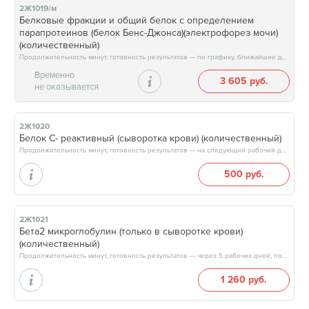
2Ж1019/м
Белковые фракции и общий белок с определением
парапротеинов (белок Бенс-Джонса)(электрофорез мочи)
(количественный)
Продолжительность минут, готовность результатов — по графику, ближайшие даты: 12.08.26, 15.08.26, 19.08.26, 22.08.26, результат через 7 рабочих дней, после 17:00
Временно
3 605 руб.
не оказывается
2Ж1020
Белок С- реактивный (сыворотка крови) (количественный)
Продолжительность минут, готовность результатов — на следующий рабочий день
500 руб.
2Ж1021
Бета2 микроглобулин (только в сыворотке крови)
(количественный)
Продолжительность минут, готовность результатов — через 5 рабочих дней, после 17:00
1 260 руб.