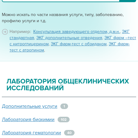
Можно искать по части названия услуги, типу, заболеванию,
профилю услуги и т.д.
Например:
Консультация заведующего отделом, д.м.н.
,
ЭКГ
стандартная
,
ЭКГ дополнительные отведения
,
ЭКГ фарм –тест
с нитроглицерином
,
ЭКГ фарм-тест с обзиданом
,
ЭКГ фарм-
тест с атропином
,
ЛАБОРАТОРИЯ ОБЩЕКЛИНИЧЕСКИХ
ИССЛЕДОВАНИЙ
Дополнительные услуги
1
Лаборатория биохимии
102
Лаборатория гематологии
40