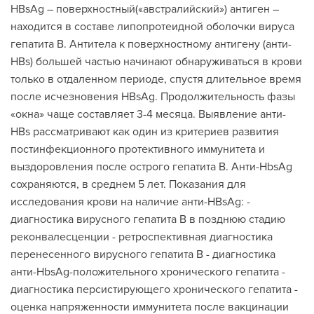
HBsAg – поверхностный(«австралийский») антиген –
находится в составе липопротеидной оболочки вируса
гепатита В. Антитела к поверхностному антигену (анти-
HBs) большей частью начинают обнаруживаться в крови
только в отдаленном периоде, спустя длительное время
после исчезновения HBsAg. Продолжительность фазы
«окна» чаще составляет 3-4 месяца. Выявление анти-
HBs рассматривают как один из критериев развития
постинфекционного протективного иммунитета и
выздоровления после острого гепатита В. Анти-HbsAg
сохраняются, в среднем 5 лет. Показания для
исследования крови на наличие анти-HBsAg: -
диагностика вирусного гепатита В в позднюю стадию
реконвалесценции - ретроспективная диагностика
перенесенного вирусного гепатита В - диагностика
анти-HbsAg-положительного хронического гепатита -
диагностика персистирующего хронического гепатита -
оценка напряженности иммунитета после вакцинации