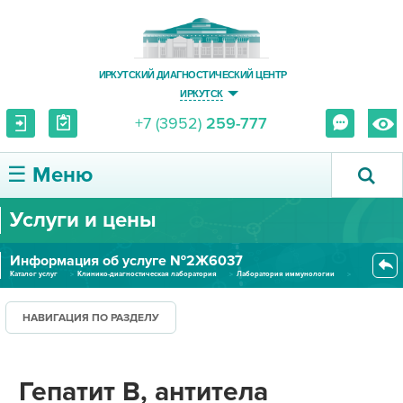
ИРКУТСКИЙ ДИАГНОСТИЧЕСКИЙ ЦЕНТР
ИРКУТСК
+7 (3952)
259-777
☰ Меню
Услуги и цены
О ЦЕНТРЕ
Информация об услуге №2Ж6037
УСЛУГИ И ЦЕНЫ
Каталог услуг
Клинико-диагностическая лаборатория
Лаборатория иммунологии
Гепатит В, антитела суммарные...
ПАЦИЕНТУ
НАВИГАЦИЯ ПО РАЗДЕЛУ
ВРАЧУ
Гепатит В, антитела
ПРАВОВАЯ ИНФОРМАЦИЯ