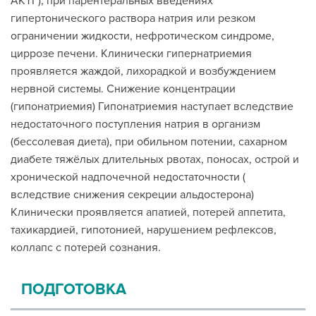
АКТГ), при парентеральных введениях
гипертонического раствора натрия или резком
ограничении жидкости, нефротическом синдроме,
циррозе печени. Клинически гипернатриемия
проявляется жаждой, лихорадкой и возбуждением
нервной системы. Снижение концентрации
(гипонатриемия) Гипонатриемия наступает вследствие
недостаточного поступления натрия в организм
(бессолевая диета), при обильном потении, сахарном
диабете тяжёлых длительных рвотах, поносах, острой и
хронической надпочечной недостаточности (
вследствие снижения секреции альдостерона)
Клинически проявляется апатией, потерей аппетита,
тахикардией, гипотонией, нарушением рефлексов,
коллапс с потерей сознания.
ПОДГОТОВКА