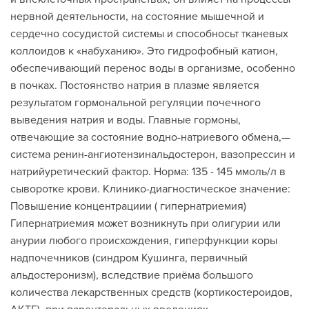
нервной деятельности, на состояние мышечной и
сердечно сосудистой системы и способносьт тканевых
коллоидов к «набуханию». Это гидрофобный катион,
обеспечивающий перенос воды в организме, особенно
в почках. Постоянство натрия в плазме является
результатом гормональной регуляции почечного
выведения натрия и воды. Главные гормоны,
отвечающие за состояние водно-натриевого обмена,—
система ренин-ангиотензинальдостерон, вазопрессин и
натрийуретический фактор. Норма: 135 - 145 ммоль/л в
сыворотке крови. Клинико-диагностическое значение:
Повышение концентрациии ( гипернатриемия)
Гипернатриемия может возникнуть при олигурии или
анурии любого происхождения, гиперфункции коры
надпочечников (синдром Кушинга, первичный
альдостеронизм), вследствие приёма большого
количества лекарственных средств (кортикостероидов,