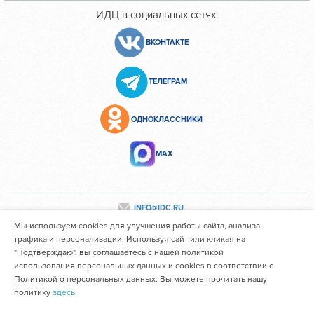
ИДЦ в социальных сетях:
ВКОНТАКТЕ
ТЕЛЕГРАМ
ОДНОКЛАССНИКИ
МАХ
INFO@IDC.RU
Мы используем cookies для улучшения работы сайта, анализа
трафика и персонализации. Используя сайт или кликая на
"Подтверждаю", вы соглашаетесь с нашей политикой
Все персональные данные сотрудников размещены с их
использования персональных данных и cookies в соответствии с
согласия
Политикой о персональных данных. Вы можете прочитать нашу
политику
здесь
Областное государственное автономное учреждение