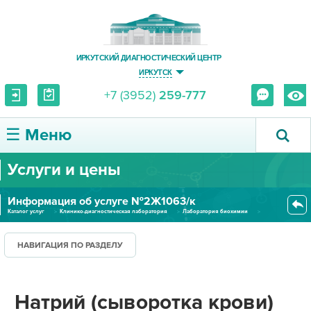
ИРКУТСКИЙ ДИАГНОСТИЧЕСКИЙ ЦЕНТР
ИРКУТСК
+7 (3952)
259-777
☰ Меню
Услуги и цены
О ЦЕНТРЕ
Информация об услуге №2Ж1063/к
УСЛУГИ И ЦЕНЫ
Каталог услуг
Клинико-диагностическая лаборатория
Лаборатория биохимии
Натрий (сыворотка крови) (коли...
ПАЦИЕНТУ
НАВИГАЦИЯ ПО РАЗДЕЛУ
ВРАЧУ
Натрий (сыворотка крови)
ПРАВОВАЯ ИНФОРМАЦИЯ