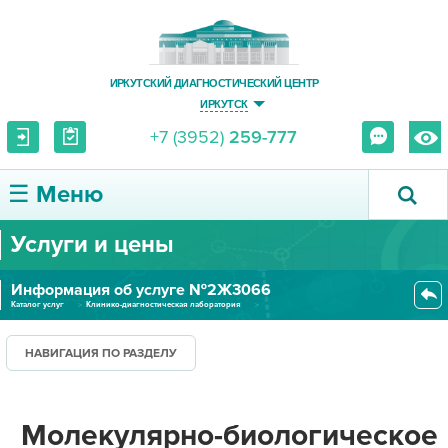
ИРКУТСКИЙ ДИАГНОСТИЧЕСКИЙ ЦЕНТР
ИРКУТСК
+7 (3952)
259-777
☰ Меню
Услуги и цены
О ЦЕНТРЕ
Информация об услуге №2Ж3066
УСЛУГИ И ЦЕНЫ
Каталог услуг
Клинико-диагностическая лаборатория
Лаборатория молекулярной биологии
Молекулярно-биологическое иссл...
ПАЦИЕНТУ
НАВИГАЦИЯ ПО РАЗДЕЛУ
ВРАЧУ
Молекулярно-биологическое
ПРАВОВАЯ ИНФОРМАЦИЯ