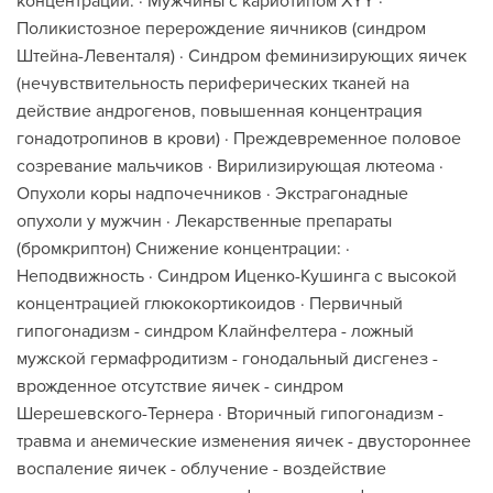
концентрации: · Мужчины с кариотипом ХYY ·
Поликистозное перерождение яичников (синдром
Штейна-Левенталя) · Синдром феминизирующих яичек
(нечувствительность периферических тканей на
действие андрогенов, повышенная концентрация
гонадотропинов в крови) · Преждевременное половое
созревание мальчиков · Вирилизирующая лютеома ·
Опухоли коры надпочечников · Экстрагонадные
опухоли у мужчин · Лекарственные препараты
(бромкриптон) Снижение концентрации: ·
Неподвижность · Синдром Иценко-Кушинга с высокой
концентрацией глюкокортикоидов · Первичный
гипогонадизм - синдром Клайнфелтера - ложный
мужской гермафродитизм - гонодальный дисгенез -
врожденное отсутствие яичек - синдром
Шерешевского-Тернера · Вторичный гипогонадизм -
травма и анемические изменения яичек - двустороннее
воспаление яичек - облучение - воздействие