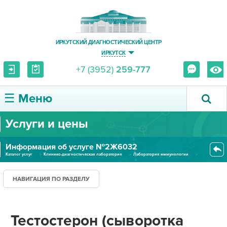
ИРКУТСКИЙ ДИАГНОСТИЧЕСКИЙ ЦЕНТР
ИРКУТСК
+7 (3952)
259-777
☰ Меню
Услуги и цены
О ЦЕНТРЕ
Информация об услуге №2Ж6032
УСЛУГИ И ЦЕНЫ
Каталог услуг
Клинико-диагностическая лаборатория
Лаборатория иммунологии
Тестостерон (сыворотка крови)...
ПАЦИЕНТУ
НАВИГАЦИЯ ПО РАЗДЕЛУ
ВРАЧУ
Тестостерон (сыворотка
ПРАВОВАЯ ИНФОРМАЦИЯ