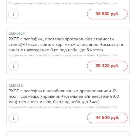
Продолжительность минут, готовность результатов — через 3 рабочих дня
38 680 руб.
СМУ032/1
РХПГ с пап/сфин., протезир.протоков (без стоимости
стента)+R-иссл., совм. с хир. ман.+тот.в/в анест.+осм.пац-та
анест-м+нахождение б-го под набл. (до 3 часов)
Продолжительность минут, готовность результатов — через 3 рабочих дня
35 320 руб.
СМУ033
РХПГ с пап/сфин.и назобилиарным дренированием+R-
иссл., совмещ.с хир.манип.+тотальная в/в анестезия (60
мин)+осм.анест-м+нах. б-го под набл. (до 3час)
Продолжительность минут, готовность результатов — через 3 рабочих дня
44 600 руб.