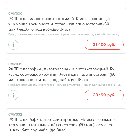
СМУ030
РХПГ с папиллосфинктеротомией+R-иссл., совмещ.с
хир.манип.+осм.анест-м+тотальная в/в анестезия (60
мин)+нах.б-го под набл.(до 3час)
Продолжительность минут, готовность результатов — на следующий рабочий день
31 400 руб.
СМУ031
РХПГ с пап/сфин., литотрипсией и литоэкстракцией+R-
иссл., совмещ.с хир.манип.+тотальная в/в анестезия (60
мин)+осм.анест-м+нах. под набл. (до 3час)
Продолжительность минут, готовность результатов — на следующий рабочий день
33 190 руб.
СМУ032
РХПГ с пап/сфин., протезир.протоков+R-иссл., совмещ.с
хир.манип.+тотальная в/в анестезия (60 мин)+осм.анест-
м+нах. б-го под набл. (до 3час)