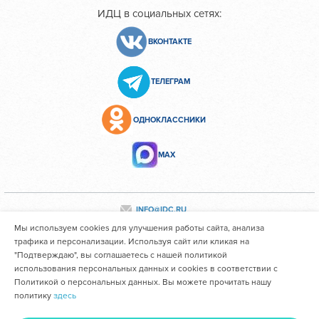
ИДЦ в социальных сетях:
ВКОНТАКТЕ
ТЕЛЕГРАМ
ОДНОКЛАССНИКИ
МАХ
INFO@IDC.RU
Мы используем cookies для улучшения работы сайта, анализа
трафика и персонализации. Используя сайт или кликая на
"Подтверждаю", вы соглашаетесь с нашей политикой
Все персональные данные сотрудников размещены с их
использования персональных данных и cookies в соответствии с
согласия
Политикой о персональных данных. Вы можете прочитать нашу
политику
здесь
Областное государственное автономное учреждение