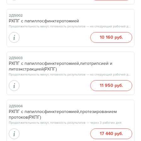
2Д5002
РХПГ с папиллосфинктеротомией
Продолжительность минут, готовность результатов — на следующий рабочий день
10 160 руб.
2Д5003
РХПГ с папиллосфинктеротомией,литотрипсией и
литоэкстракцией(РХПГ)
Продолжительность минут, готовность результатов — на следующий рабочий день
11 950 руб.
2Д5004
РХПГ с папиллосфинктеротомией,протезированием
протоков(РХПГ)
Продолжительность минут, готовность результатов — через 3 рабочих дня
17 440 руб.