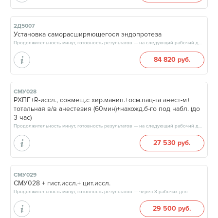
2Д5007
Установка саморасширяющегося эндопротеза
Продолжительность минут, готовность результатов — на следующий рабочий день
84 820 руб.
СМУ028
РХПГ+R-иссл., совмещ.с хир.манип.+осм.пац-та анест-м+
тотальная в/в анестезия (60мин)+нахожд.б-го под набл. (до
3 час)
Продолжительность минут, готовность результатов — на следующий рабочий день
27 530 руб.
СМУ029
СМУ028 + гист.иссл.+ цит.иссл.
Продолжительность минут, готовность результатов — через 3 рабочих дня
29 500 руб.