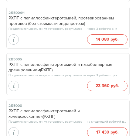
2Д5004/1
РХПГ с папиллосфинктеротомией, протезированием
протоков (без стоимости эндопротеза)
Продолжительность минут, готовность результатов — через 3 рабочих дня
14 080 руб.
2Д5005
РХПГ с папиллосфинктеротомией и назобилиарным
дренированием(РХПГ)
Продолжительность минут, готовность результатов — через 3 рабочих дня
23 360 руб.
2Д5006
РХПГ с папиллосфинктеротомией и
холедохоскопией(РХПГ)
Продолжительность минут, готовность результатов — на следующий рабочий день
17 430 руб.