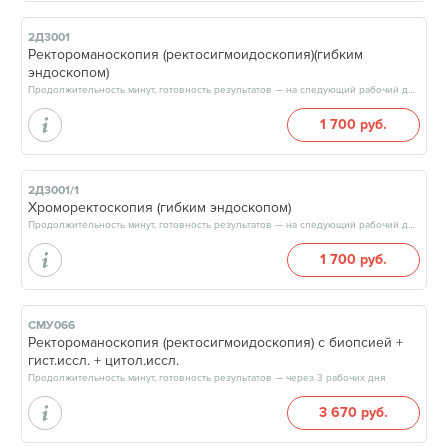
2Д3001
Ректороманоскопия (ректосигмоидоскопия)(гибким
эндоскопом)
Продолжительность минут, готовность результатов — на следующий рабочий день
1 700 руб.
2Д3001/1
Хроморектоскопия (гибким эндоскопом)
Продолжительность минут, готовность результатов — на следующий рабочий день
1 700 руб.
СМУ066
Ректороманоскопия (ректосигмоидоскопия) с биопсией +
гист.иссл. + цитол.иссл.
Продолжительность минут, готовность результатов — через 3 рабочих дня
3 670 руб.