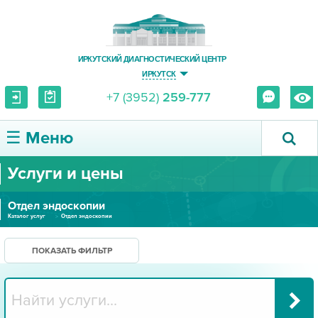
ИРКУТСКИЙ ДИАГНОСТИЧЕСКИЙ ЦЕНТР
ИРКУТСК
+7 (3952)
259-777
☰ Меню
Услуги и цены
О ЦЕНТРЕ
Отдел эндоскопии
УСЛУГИ И ЦЕНЫ
Каталог услуг
Отдел эндоскопии
ПАЦИЕНТУ
ПОКАЗАТЬ ФИЛЬТР
ВРАЧУ
ПРАВОВАЯ ИНФОРМАЦИЯ