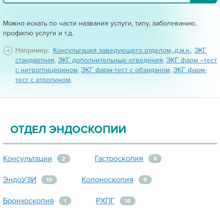
Можно искать по части названия услуги, типу, заболеванию,
профилю услуги и т.д.
Например:
Консультация заведующего отделом, д.м.н.
,
ЭКГ
стандартная
,
ЭКГ дополнительные отведения
,
ЭКГ фарм –тест
с нитроглицерином
,
ЭКГ фарм-тест с обзиданом
,
ЭКГ фарм-
тест с атропином
,
ОТДЕЛ ЭНДОСКОПИИ
Консультации
Гастроскопия
2
4
ЭндоУЗИ
Колоноскопия
10
9
Бронхоскопия
РХПГ
1
16