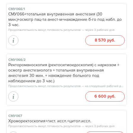
СМУ066/1
СМУ066+тотальная внутривенная анестезия (30
мин.)+осмотр пац-та анест-м+нахождение б-го под набл. до
3 час.
Продолжительность минут, готовность результатов — через 3 рабочих дня
8 570 руб.
СМУ066/2
Ректороманоскопия (ректосигмоидоскопия) с наркозом +
осмотр анестезиолога + тотальная внутривенная
анестезия 30 мин. + нахождение больного под
наблюдением до 3 час.)
Продолжительность минут, готовность результатов — на следующий рабочий день
6 600 руб.
СМУ067
Хроморектоскопия+гист. иссл.+цитол.иссл.
Продолжительность минут, готовность результатов — через 3 рабочих дня