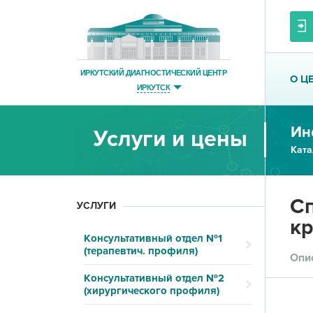
ИРКУТСКИЙ ДИАГНОСТИЧЕСКИЙ ЦЕНТР
О Ц
ИРКУТСК
Ин
Услуги и цены
Ката
Сп
УСЛУГИ
кр
Консультативный отдел №1
(терапевтич. профиля)
Опи
Консультативный отдел №2
(хирургического профиля)