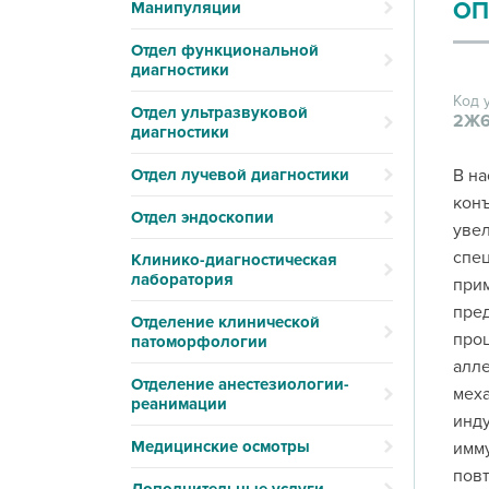
ОП
Манипуляции
Отдел функциональной
диагностики
Код 
Отдел ультразвуковой
2Ж6
диагностики
Отдел лучевой диагностики
В на
конъ
Отдел эндоскопии
увел
спец
Клинико-диагностическая
лаборатория
прим
пред
Отделение клинической
про
патоморфологии
алле
Отделение анестезиологии-
меха
реанимации
инду
Медицинские осмотры
имму
повт