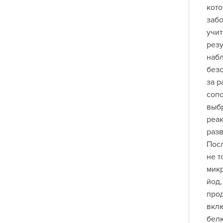
кото
забо
учит
резу
набл
безо
за р
сопо
выбр
реак
разв
Посл
не т
микр
йод,
прод
вклю
белк