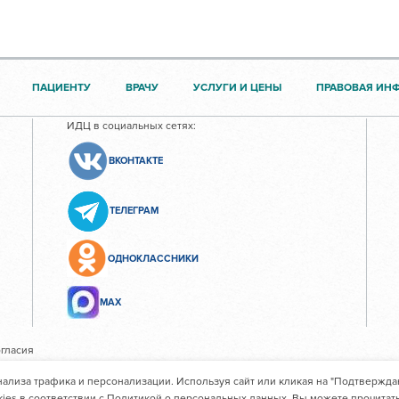
ПАЦИЕНТУ
ВРАЧУ
УСЛУГИ И ЦЕНЫ
ПРАВОВАЯ ИН
ИДЦ в социальных сетях:
ВКОНТАКТЕ
ТЕЛЕГРАМ
ОДНОКЛАССНИКИ
МАХ
гласия
нализа трафика и персонализации. Используя сайт или кликая на "Подтвержда
ждение здравоохранения "Иркутский областной клинический
ies в соответствии с Политикой о персональных данных. Вы можете прочитат