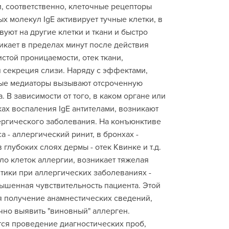
, соответственно, клеточные рецепторы
 молекул IgE активирует тучные клетки, в
вуют на другие клетки и ткани и быстро
кает в пределах минут после действия
той проницаемости, отек ткани,
секреция слизи. Наряду с эффектами,
ые медиаторы вызывают отсроченную
 В зависимости от того, в каком органе или
ах воспаления IgE антителами, возникают
ргического заболевания. На конъюнктиве
 - аллергический ринит, в бронхах -
 глубоких слоях дермы - отек Квинке и т.д.
о клеток аллергии, возникает тяжелая
тики при аллергических заболеваниях -
ышенная чувствительность пациента. Этой
 получение анамнестических сведений,
чно выявить "виновный" аллерген.
ся проведение диагностических проб,