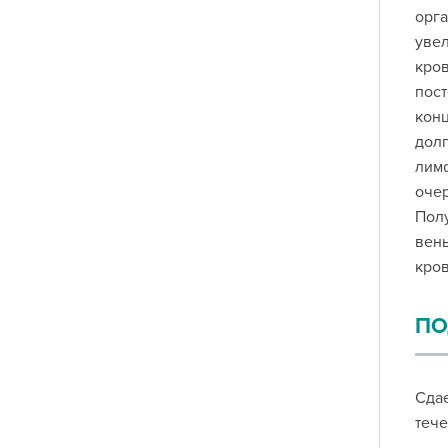
орга
увел
кров
пост
конц
долг
лимф
очер
Полу
вены
кров
ПО
Сдае
тече