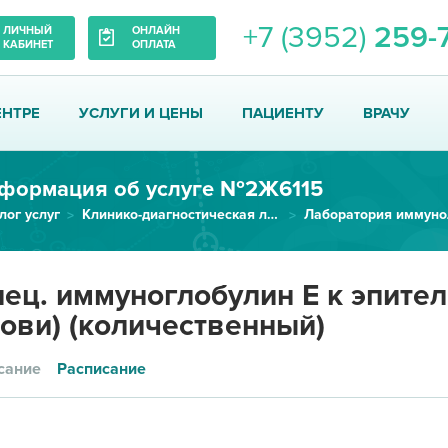
+7 (3952)
259-
ЛИЧНЫЙ
ОНЛАЙН
КАБИНЕТ
ОПЛАТА
ЕНТРЕ
УСЛУГИ И ЦЕНЫ
ПАЦИЕНТУ
ВРАЧУ
формация об услуге №2Ж6115
лог услуг
Клинико-диагностическая лаборатория
Лаборатория иммуно
Спец. иммуноглобулин Е к эпите...
ец. иммуноглобулин Е к эпите
ови) (количественный)
сание
Расписание