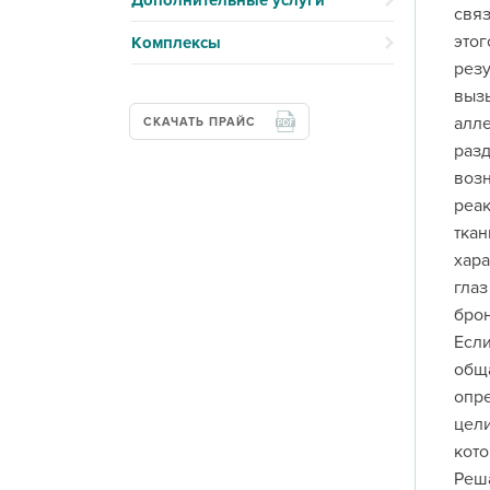
Дополнительные услуги
связ
этог
Комплексы
резу
вызы
алле
СКАЧАТЬ ПРАЙС
разд
воз
реак
ткан
хара
глаз
брон
Если
обща
опре
цели
кото
Реша