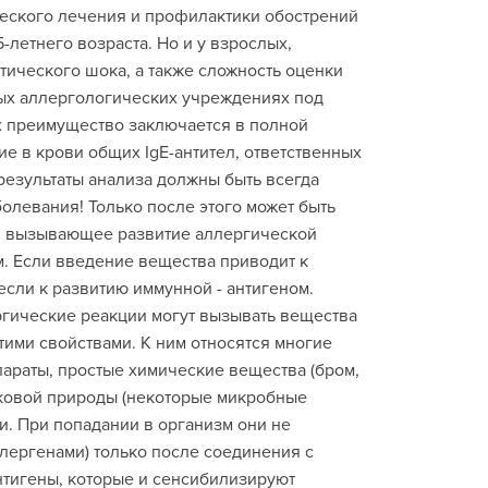
еского лечения и профилактики обострений
летнего возраста. Но и у взрослых,
ического шока, а также сложность оценки
ных аллергологических учреждениях под
х преимущество заключается в полной
е в крови общих IgE-антител, ответственных
 результаты анализа должны быть всегда
олевания! Только после этого может быть
о, вызывающее развитие аллергической
м. Если введение вещества приводит к
если к развитию иммунной - антигеном.
ргические реакции могут вызывать вещества
тими свойствами. К ним относятся многие
раты, простые химические вещества (бром,
елковой природы (некоторые микробные
и. При попадании в организм они не
лергенами) только после соединения с
нтигены, которые и сенсибилизируют