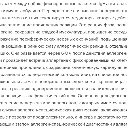
ывает между собою фиксированные на клетке IgE антитела и
о иммуноглобулина. Перекрестное связывание поверхностных
льтате чего из них секретируются медиаторы, которые дейст
вают внешние проявления реакции. Это ранняя фаза, возни
ргена: сокращение гладкой мускулатуры, повышение сосудис
ражение периферических нервных окончаний, повышенная 
никающими в раннюю фазу аллергической реакции, отдельн
цию. Она развивается через 6-8 ч после действия аллергена.
и произойдет встреча аллергена с фиксированными на клетк
ктерные проявления, создающие клиническую картину алле
 развивается аллергический конъюнктивит, на слизистой носа
хиальная астма, в поверхностных слоях кожи - крапивница, в
 же в реакцию одновременно включается значительное числ
я реакция - анафилактический шок. Основная цель диагнос
деление аллергена или аллергенов, к которым имеется пов
 служит аллерген-специфическая диагностика, включающая
рые позволяют предположительно, а иногда и достаточно то
ющим этапом аллерген-специфической диагностики являет