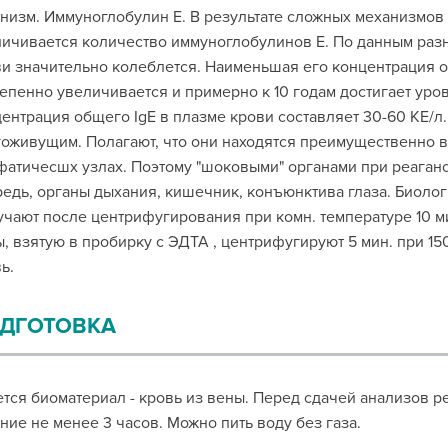
низм. Иммуноглобулин E. В результате сложных механизмов
ичивается количество иммуноглобулинов E. По данным разн
и значительно колеблется. Наименьшая его концентрация о
епенно увеличивается и примерно к 10 годам достигает ур
ентрация общего IgE в плазме крови составляет 30-60 КЕ/л.
оживущим. Полагают, что они находятся преимущественно 
атичесшх узлах. Поэтому "шоковыми" органами при реагано
едь, органы дыхания, кишечник, конъюнктива глаза. Биолог
чают после центрифугирования при комн. температуре 10 мин
, взятую в пробирку с ЭДТА , центрифугируют 5 мин. при 1
ь.
ДГОТОВКА
тся биоматериал - кровь из вены. Перед сдачей анализов р
ние не менее 3 часов. Можно пить воду без газа.