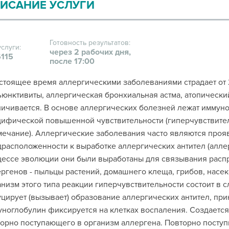
ИСАНИЕ УСЛУГИ
Готовность результатов:
услуги:
через 2 рабочих дня,
115
после 17:00
стоящее время аллергическими заболеваниями страдает от 
юнктивиты, аллергическая бронхиальная астма, атопически
ичивается. В основе аллергических болезней лежат иммун
ифической повышенной чувствительности (гиперчувствитель
ечание). Аллергические заболевания часто являются проя
расположенности к выработке аллергических антител (алле
цессе эволюции они были выработаны для связывания расп
ргенов - пыльцы растений, домашнего клеща, грибов, насе
низм этого типа реакции гиперчувствительности состоит в 
цирует (вызывает) образование аллергических антител, прин
ноглобулин фиксируется на клетках воспаления. Создается
орно поступающего в организм аллергена. Повторно посту