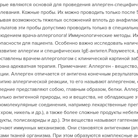
рые являются основой для проведения аллерген-специфич
левания. Кожные пробы. Их можно проводить только после 5-
ывая возможность тяжелых осложнений вплоть до анафилакт
льтатов эти пробы допустимо проводить только в специаль
юдением врача-аллерголога! Иммунологические методы. И
пасности для пациента. Особенно важно исследовать наличи
азвитие аллергии и специфических IgE-антител.Разумеется,
ставлены врачем-аллергологом с клинической картиной заб
ана адекватная терапия. Примечание: Аллерген - веществ
ции. Аллерген отличается от антигена конечным результато
итию аллергической реакции, то его называют аллергеном, 
едние представляют собою, главным образом, белки. Алле
олько антигенной природы, но и вещества, не обладающие э
омолекулярные соединения, например лекарственные препа
 хром, никель и др.), а также более сложные продукты неб
укты, полисахариды и др.). Эти вещества называют гаптенам
чают иммунных механизмов. Они становятся антигенами (ал
ами тканей организма. При этом образуются комплексные а