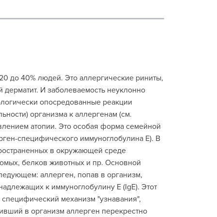
20 до 40% людей. Это аллергические риниты,
й дерматит. И заболеваемость неуклонно
ологически опосредованные реакции
ности) организма к аллергенам (см.
влением атопии. Это особая форма семейной
рген-специфического иммуноглобулина Е). В
ространенных в окружающей среде
комых, белков животных и пр. Основной
следующем: аллерген, попав в организм,
адлежащих к иммуноглобулину Е (IgE). Этот
 специфический механизм "узнавания",
пивший в организм аллерген перекрестно