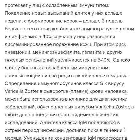
протекает у лиц с ослабленным иммунитетом.
Появление новых высыпаний длится у них дольше
недели, а формирование корок – дольше 3 недель.
Больше всего страдают больные лимфогранулематозом
и лимфомами: в 40% случаев у них развивается
диссеминированное поражение кожи. При этом риск
пневмонии, менингоэнцефалита, гепатита и других
тяжелых осложнений увеличивается на 5-10%. Однако
даже у больных с ослабленным иммунитетом
опоясывающий лишай редко заканчивается смертью.
Определение иммуноглобулинов класса G к вирусу
Varicella Zoster в сыворотке (плазме) крови человека,
может быть использована в клинике для диагностики
заболеваний, обусловленных вирусом Varicella Zoster, а
также для проведения сероэпидемиологических
исследований. Антитела класса IgM появляются в
острый период инфекции, достигая пика в течении 1
месяца. Уменьшение концентрации IgM происходит в