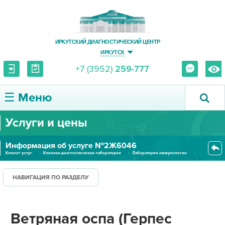
ИРКУТСКИЙ ДИАГНОСТИЧЕСКИЙ ЦЕНТР
ИРКУТСК
+7 (3952)
259-777
☰ Меню
Услуги и цены
О ЦЕНТРЕ
Информация об услуге №2Ж6046
УСЛУГИ И ЦЕНЫ
Каталог услуг
Клинико-диагностическая лаборатория
Лаборатория иммунологии
Ветряная оспа (Герпес зостер),...
ПАЦИЕНТУ
НАВИГАЦИЯ ПО РАЗДЕЛУ
ВРАЧУ
Ветряная оспа (Герпес
ПРАВОВАЯ ИНФОРМАЦИЯ