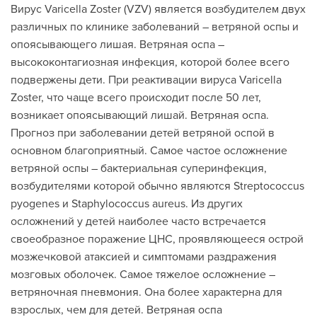
Вирус Varicella Zoster (VZV) является возбудителем двух
различных по клинике заболеваний – ветряной оспы и
опоясывающего лишая. Ветряная оспа –
высококонтагиозная инфекция, которой более всего
подвержены дети. При реактивации вируса Varicella
Zoster, что чаще всего происходит после 50 лет,
возникает опоясывающий лишай. Ветряная оспа.
Прогноз при заболевании детей ветряной оспой в
основном благоприятный. Самое частое осложнение
ветряной оспы – бактериальная суперинфекция,
возбудителями которой обычно являются Streptococcus
pyogenes и Staphylococcus aureus. Из других
осложнений у детей наиболее часто встречается
своеобразное поражение ЦНС, проявляющееся острой
мозжечковой атаксией и симптомами раздражения
мозговых оболочек. Самое тяжелое осложнение –
ветряночная пневмония. Она более характерна для
взрослых, чем для детей. Ветряная оспа