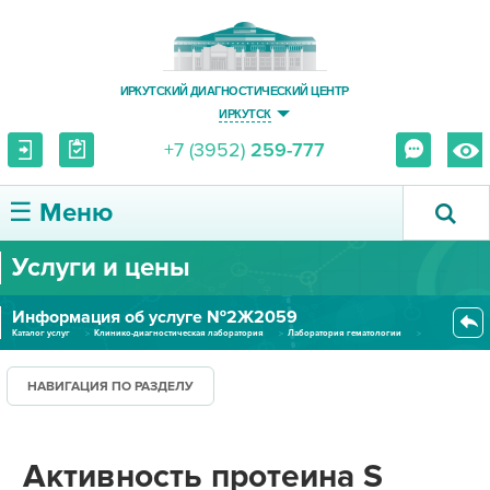
ИРКУТСКИЙ ДИАГНОСТИЧЕСКИЙ ЦЕНТР
ИРКУТСК
+7 (3952)
259-777
☰ Меню
Услуги и цены
О ЦЕНТРЕ
Информация об услуге №2Ж2059
УСЛУГИ И ЦЕНЫ
Каталог услуг
Клинико-диагностическая лаборатория
Лаборатория гематологии
Активность протеина S (плазма...
ПАЦИЕНТУ
НАВИГАЦИЯ ПО РАЗДЕЛУ
ВРАЧУ
Активность протеина S
ПРАВОВАЯ ИНФОРМАЦИЯ