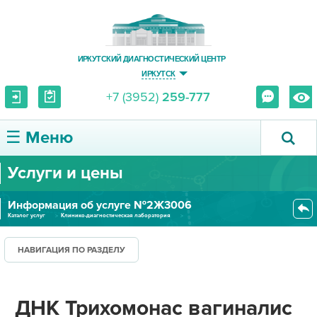
ИРКУТСКИЙ ДИАГНОСТИЧЕСКИЙ ЦЕНТР
ИРКУТСК
+7 (3952)
259-777
☰ Меню
Услуги и цены
О ЦЕНТРЕ
Информация об услуге №2Ж3006
УСЛУГИ И ЦЕНЫ
Каталог услуг
Клинико-диагностическая лаборатория
Лаборатория молекулярной биологии
ДНК Трихомонас вагиналис (Tric...
ПАЦИЕНТУ
НАВИГАЦИЯ ПО РАЗДЕЛУ
ВРАЧУ
ДНК Трихомонас вагиналис
ПРАВОВАЯ ИНФОРМАЦИЯ