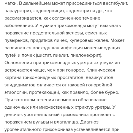
матки. В дальнейшем может присоединиться вестибулит,
парауретрит, эндоцервицит, эндометрит и др., что
рассматривается, как осложненное течение
заболевания. У мужчин трихомонады могут вызывать
поражение предстательной железы, семенных
пузырьков, придатков яичек, куперовых желез. Может
развиваться восходящая инфекция мочевыводящих
путей и почек (цистит, пиелит, пиелонефрит).
Осложнения при трихомонадных уретритах у мужчин
встречаются чаще, чем при гонорее. Клиническая
картина трихомонадных простатитов, везикулитов,
эпидидимитов отличается от таковой гонорейной
этиологии, протекающей, как правило, более бурно.
При затяжном течении возможно образование
одиночных или множественных стриктур уретры. У
девочек урогенитальный трихомониаз протекает с
поражением вульвы и влагалища. Диагноз
урогенитального трихомониаза устанавливается при