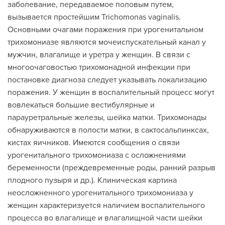
заболевание, передаваемое половым путем,
вызывается простейшим Trichomonas vaginalis.
Основными очагами поражения при урогенитальном
трихомониазе являются мочеиспускательный канал у
мужчин, влагалище и уретра у женщин. В связи с
многоочаговостью трихомонадной инфекции при
постановке диагноза следует указывать локализацию
поражения. У женщин в воспалительный процесс могут
вовлекаться большие вестибулярные и
парауретральные железы, шейка матки. Трихомонады
обнаруживаются в полости матки, в сактосальпинксах,
кистах яичников. Имеются сообщения о связи
урогенитального трихомониаза с осложнениями
беременности (преждевременные роды, ранний разрыв
плодного пузыря и др.). Клиническая картина
неосложненного урогенитального трихомониаза у
женщин характеризуется наличием воспалительного
процесса во влагалище и влагалищной части шейки