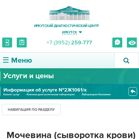
ИРКУТСКИЙ ДИАГНОСТИЧЕСКИЙ ЦЕНТР
ИРКУТСК
+7 (3952)
259-777
☰ Меню
Услуги и цены
О ЦЕНТРЕ
Информация об услуге №2Ж1061/к
УСЛУГИ И ЦЕНЫ
Каталог услуг
Клинико-диагностическая лаборатория
Лаборатория биохимии
Мочевина (сыворотка крови) (ко...
ПАЦИЕНТУ
НАВИГАЦИЯ ПО РАЗДЕЛУ
ВРАЧУ
Мочевина (сыворотка крови)
ПРАВОВАЯ ИНФОРМАЦИЯ