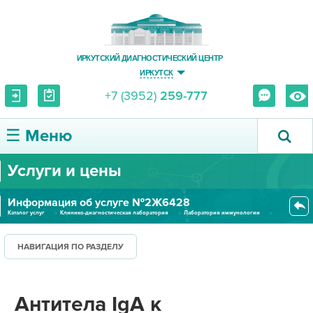
ИРКУТСКИЙ ДИАГНОСТИЧЕСКИЙ ЦЕНТР
ИРКУТСК
+7 (3952)
259-777
☰ Меню
Услуги и цены
О ЦЕНТРЕ
Информация об услуге №2Ж6428
УСЛУГИ И ЦЕНЫ
Каталог услуг
Клинико-диагностическая лаборатория
Лаборатория иммунологии
Антитела IgA к деамидированном...
ПАЦИЕНТУ
НАВИГАЦИЯ ПО РАЗДЕЛУ
ВРАЧУ
Антитела IgA к
ПРАВОВАЯ ИНФОРМАЦИЯ