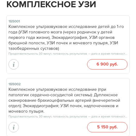
КОМПЛЕКСНОЕ УЗИ
1Б5001
Комплексное ультразвуковое исследование детей до 1-го
года (УЗИ головного мозга (через родничок у детей
первого года жизни), Эхокардиография, УЗИ органов
брюшной полости, УЗИ почек и мочевого пузыря, УЗИ
тазобедренных суставов)
Продолжительность 30 минут, готовность результатов — дата и время готовности будут сообщены врачом в день приёма
6 900 руб.
1Б5002
Комплексное ультразвуковое исследование (при
патологии сердечно-сосудистой системы): Дуплексное
сканирование брахиоцефальных артерий (внечерепной
отдел); Эхокардиография; УЗИ почек, надпочечников и
мочевого пузыря.
Продолжительность 30 минут, готовность результатов — дата и время готовности будут сообщены врачом в день приёма
5 150 руб.