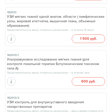
1Б2013
УЗИ мягких тканей одной анатом. области ( лимфатические
узлы, жировая клетчатка, мышечная ткань, объемные
образования)
Продолжительность минут, готовность результатов — в течение 15 минут
1 500 руб.
1Б2013/1
Ультразвуковое исследование мягких тканей (для
контроля локальной терапии Ботулиническим токсином
типа А)
Продолжительность минут, готовность результатов — в течение часа
600 руб.
1Б2013/2
УЗИ контроль для внутрисуставного введения
лекарственных препаратов
Продолжительность минут, готовность результатов — дата и время готовности будут сообщены врачом в день приёма