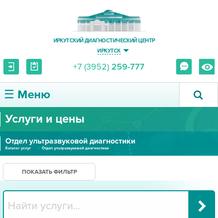
ИРКУТСКИЙ ДИАГНОСТИЧЕСКИЙ ЦЕНТР
ИРКУТСК
+7 (3952)
259-777
☰ Меню
Услуги и цены
О ЦЕНТРЕ
Отдел ультразвуковой диагностики
УСЛУГИ И ЦЕНЫ
Каталог услуг
Отдел ультразвуковой диагностики
ПАЦИЕНТУ
ПОКАЗАТЬ ФИЛЬТР
ВРАЧУ
ПРАВОВАЯ ИНФОРМАЦИЯ