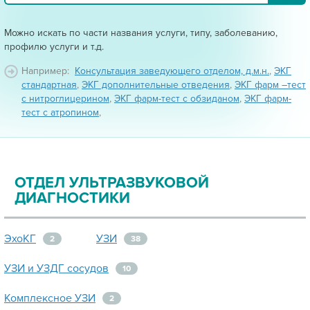
Можно искать по части названия услуги, типу, заболеванию,
профилю услуги и т.д.
Например:
Консультация заведующего отделом, д.м.н.
,
ЭКГ
стандартная
,
ЭКГ дополнительные отведения
,
ЭКГ фарм –тест
с нитроглицерином
,
ЭКГ фарм-тест с обзиданом
,
ЭКГ фарм-
тест с атропином
,
ОТДЕЛ УЛЬТРАЗВУКОВОЙ
ДИАГНОСТИКИ
ЭхоКГ
УЗИ
2
38
УЗИ и УЗДГ сосудов
10
Комплексное УЗИ
2