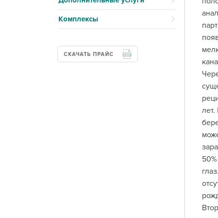
Дополнительные услуги
поло
анал
Комплексы
парт
появ
мелк
СКАЧАТЬ ПРАЙС
кана
Чере
суще
реци
лет.
бере
може
зара
50% 
глаз
отсу
рожд
Втор