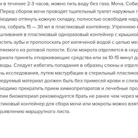
 в течение 2-3 часов, можно пить воду без газа. Моча. Соби
 Перед сбором мочи проводят тщательный туалет наружных 
ходимо оттянуть кожную складку, полностью освободив нар
ла, собрать 15 — 30 мл в пластиковый контейнер. Утреннюю 
шливания в пластиковый одноразовый контейнер с крышкой
стить зубы и прополоскать рот кипяченой водой с целью ме
ляемого из ротовой полости. Если мокрота отделяется в ск
риала принять отхаркивающие средства или за 10-15 минут д
воды. Следует избегать попадания в образец слюны и отдел
нь исследования, путем мастурбации в стерильный пластик
едуемый материал должен быть без примесей крови и слизи.
ходимо прекратить прием химиопрепаратов и лечебные про
пии биоматериал рекомендуется брать не ранее чем через 
тиковый контейнер для сбора мочи или мокроты можно взять
дъявлению маршрутного листа.