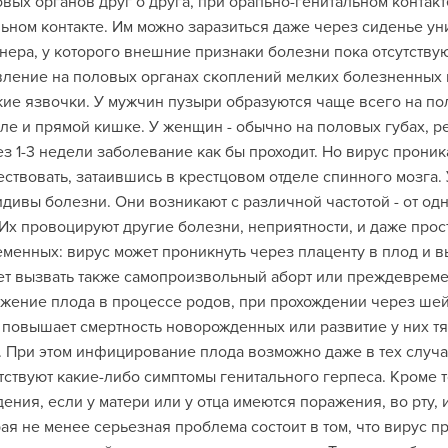
вых органов друг о друга, при орапьно-генитальном контакт
ьном контакте. Им можно заразиться даже через сиденье уни
нера, у которого внешние признаки болезни пока отсутствую
ление на половых органах скоплений мелких болезненных п
ие язвочки. У мужчин пузыри образуются чаще всего на по
ле и прямой кишке. У женщин - обычно на половых губах, ре
з 1-3 недели заболевание как бы проходит. Но вирус прони
ствовать, затаившись в крестцовом отделе спинного мозга.
дивы болезни. Они возникают с различной частотой - от одн
 Их провоцируют другие болезни, неприятности, и даже прос
менных: вирус может проникнуть через плаценту в плод и в
т вызвать также самопроизвольный аборт или преждевреме
жение плода в процессе родов, при прохождении через шей
повышает смертность новорожденных или развитие у них т
. При этом инфицирование плода возможно даже в тех случа
тствуют какие-либо симптомы генитального герпеса. Кроме т
ения, если у матери или у отца имеются поражения, во рту,
ая не менее серьезная проблема состоит в том, что вирус про