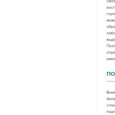
связ
восп
герп
можн
обра
лабо
выде
Поэт
опре
каки
ПО
Вним
биом
стои
подг