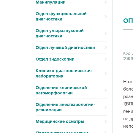
Манипуляции
Отдел функциональной
диагностики
ОП
Отдел ультразвуковой
диагностики
Отдел лучевой диагностики
Код 
2Ж3
Отдел эндоскопии
Клинико-диагностическая
лаборатория
Назв
Отделение клинической
боле
патоморфологии
разн
1(ВП
Отделение анестезиологии-
реанимации
гени
на д
Медицинские осмотры
непо