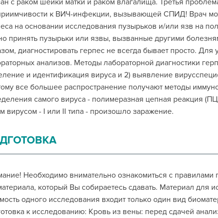
ан с раком шейки матки и раком влагалища. Третья пробле
риимчивости к ВИЧ-инфекции, вызывающей СПИД! Врач мож
еса на основании исследования пузырьков и/или язв на пол
о принять пузырьки или язвы, вызванные другими болезня
зом, диагностировать герпес не всегда бывает просто. Для
раторных анализов. Методы лабораторной диагностики герпеса
ление и идентификация вируса и 2) выявление вирусспеци
ому все большее распространение получают методы иммуно
деления самого вируса - полимеразная цепная реакция (П
м вирусом - I или II типа - произошло заражение.
ДГОТОВКА
ание! Необходимо внимательно ознакомиться с правилами п
атериала, который Вы собираетесь сдавать. Материал для ис
мость одного исследования входит только один вид биомате
отовка к исследованию: Кровь из вены: перед сдачей анал