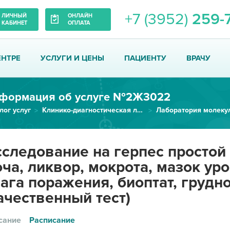
+7 (3952)
259-
ЛИЧНЫЙ
ОНЛАЙН
КАБИНЕТ
ОПЛАТА
ЕНТРЕ
УСЛУГИ И ЦЕНЫ
ПАЦИЕНТУ
ВРАЧУ
формация об услуге №2Ж3022
лог услуг
Клинико-диагностическая лаборатория
Исследование на герпес простой...
следование на герпес простой 
ча, ликвор, мокрота, мазок ур
ага поражения, биоптат, грудн
ачественный тест)
сание
Расписание