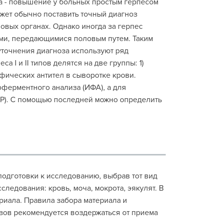
ма - повышение у больных простым герпесом
ет обычно поставить точный диагноз
овых органах. Однако иногда за герпес
ми, передающимися половым путем. Таким
 уточнения диагноза используют ряд
 I и II типов делятся на две группы: 1)
фических антител в сыворотке крови.
ферментного анализа (ИФА), а для
ЦР). С помощью последней можно определить
одготовки к исследованию, выбрав тот вид
следования: кровь, моча, мокрота, эякулят. В
риала. Правила забора материала и
изов рекомендуется воздержаться от приема