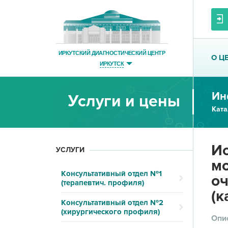
ИРКУТСКИЙ ДИАГНОСТИЧЕСКИЙ ЦЕНТР
О Ц
ИРКУТСК
Ин
Услуги и цены
Ката
Ис
УСЛУГИ
мо
Консультативный отдел №1
оч
(терапевтич. профиля)
(к
Консультативный отдел №2
(хирургического профиля)
Опи