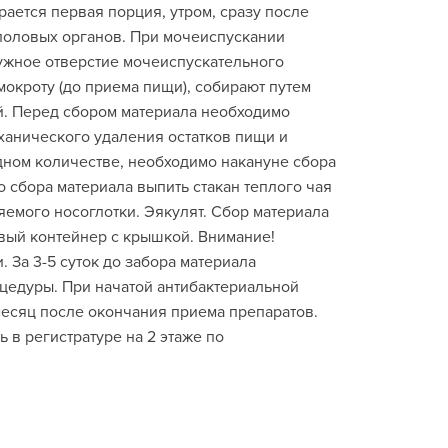
рается первая порция, утром, сразу после
половых органов. При мочеиспускании
ужное отверстие мочеиспускательного
мокроту (до приема пищи), собирают путем
. Перед сбором материала необходимо
ханического удаления остатков пищи и
удном количестве, необходимо накануне сбора
о сбора материала выпить стакан теплого чая
яемого носоглотки. Эякулят. Сбор материала
овый контейнер с крышкой. Внимание!
 За 3-5 суток до забора материала
цедуры. При начатой антибактериальной
месяц после окончания приема препаратов.
 в регистратуре на 2 этаже по