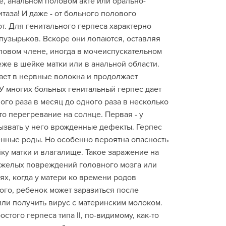
е, анальном половом акте или орально-
таза! И даже - от больного полового
т. Для генитального герпеса характерно
узырьков. Вскоре они лопаются, оставляя
ловом члене, иногда в мочеиспускательном
же в шейке матки или в анальной области.
кает в нервные волокна и продолжает
 У многих больных генитальный герпес дает
ого раза в месяц до одного раза в несколько
то перегревание на солнце. Первая - у
ызвать у него врожденные дефекты. Герпес
нные роды. Но особенно вероятна опасность
ку матки и влагалище. Такое заражение на
яжелых повреждений головного мозга или
ях, когда у матери ко времени родов
ого, ребенок может заразиться после
 или получить вирус с материнским молоком.
стого герпеса типа II, по-видимому, как-то