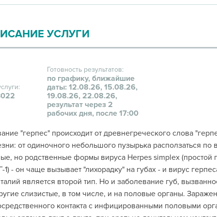
ИСАНИЕ УСЛУГИ
Готовность результатов:
по графику, ближайшие
даты: 12.08.26, 15.08.26,
услуги:
022
19.08.26, 22.08.26,
результат через 2
рабочих дня, после 17:00
ание "герпес" происходит от древнегреческого слова "герпей
зни: от одиночного небольшого пузырька расползаться по 
ые, но родственные формы вируса Herpes simplex (простой г
Г-1) - он чаще вызывает "лихорадку" на губах - и вирус герп
талий является второй тип. Но и заболевание губ, вызванно
ругие слизистые, в том числе, и на половые органы. Зараже
средственного контакта с инфицированными половыми орг