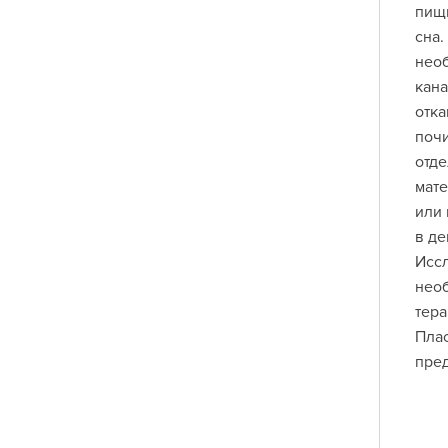
пищи
сна.
необ
кана
отка
почи
отде
мате
или 
в де
Иссл
необ
тера
Плас
пре