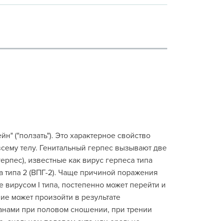
н" ("ползать"). Это характерное свойство
всему телу. Генитальный герпес вызывают две
ерпес), известные как вирус герпеса типа
еса типа 2 (ВПГ-2). Чаще причиной поражения
е вирусом I типа, постепенно может перейти и
ние может произойти в результате
анами при половом сношении, при трении