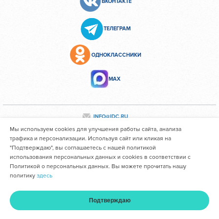
ВКОНТАКТЕ
ТЕЛЕГРАМ
ОДНОКЛАССНИКИ
МАХ
INFO@IDC.RU
Мы используем cookies для улучшения работы сайта, анализа
трафика и персонализации. Используя сайт или кликая на
"Подтверждаю", вы соглашаетесь с нашей политикой
Все персональные данные сотрудников размещены с их
использования персональных данных и cookies в соответствии с
согласия
Политикой о персональных данных. Вы можете прочитать нашу
политику
здесь
Областное государственное автономное учреждение
здравоохранения "Иркутский областной клинический
Подтверждаю
консультативно-диагностический центр им. И.В. Ушакова"
Главная
Услуги и цены
Оплата
Кабинет