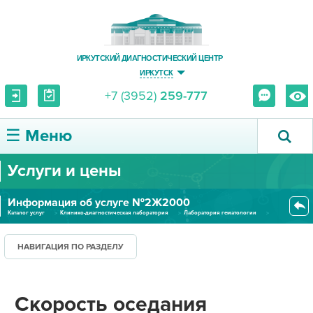
ИРКУТСКИЙ ДИАГНОСТИЧЕСКИЙ ЦЕНТР
ИРКУТСК
+7 (3952)
259-777
☰ Меню
Услуги и цены
О ЦЕНТРЕ
Информация об услуге №2Ж2000
УСЛУГИ И ЦЕНЫ
Каталог услуг
Клинико-диагностическая лаборатория
Лаборатория гематологии
Скорость оседания эритроцитов...
ПАЦИЕНТУ
НАВИГАЦИЯ ПО РАЗДЕЛУ
ВРАЧУ
Скорость оседания
ПРАВОВАЯ ИНФОРМАЦИЯ