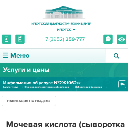
ИРКУТСКИЙ ДИАГНОСТИЧЕСКИЙ ЦЕНТР
ИРКУТСК
+7 (3952)
259-777
☰ Меню
Услуги и цены
О ЦЕНТРЕ
Информация об услуге №2Ж1062/к
УСЛУГИ И ЦЕНЫ
Каталог услуг
Клинико-диагностическая лаборатория
Лаборатория биохимии
Мочевая кислота (сыворотка кро...
ПАЦИЕНТУ
НАВИГАЦИЯ ПО РАЗДЕЛУ
ВРАЧУ
Мочевая кислота (сыворотка
ПРАВОВАЯ ИНФОРМАЦИЯ