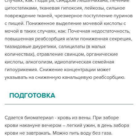
случаях, как: Подагра, синдром Леша-Нихана, лечение
цитостатиками, тканевая гипоксия, лейкозы, сильное
повреждение тканей, чрезмерное поступление пуринов
с пищей. Пониженное выделение мочевой кислоты с
мочой в таких случаях, как: Почечная недостаточность,
повышенная реабсорбция и/или пониженная секреция,
тиазидовые диуретики, салицилаты (в малых
количествах), отравление свинцом, органические
кислоты, алкоголизм, идиопатическая семейная
гипоурикемия. Снижение концентрации может
указывать на сниженную канальцевую реабсорбцию.
ПОДГОТОВКА
Сдается биоматериал - кровь из вены. При заборе
крови накануне вечером – легкий ужин, в день забора
крови не завтракать. Можно пить воду без газа.