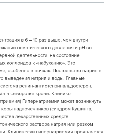
нтрация в 6 – 10 раз выше, чем внутри
ржании осмотического давления и рН во
ервной деятельности, на состояние
ых коллоидов к «набуханию». Это
, особенно в почках. Постоянство натрия в
о выведения натрия и воды. Главные
система ренин-ангиотензинальдостерон,
ь/л в сыворотке крови. Клинико-
атриемия) Гипернатриемия может возникнуть
 коры надпочечников (синдром Кушинга,
чества лекарственных средств
тонического раствора натрия или резком
ни. Клинически гипернатриемия проявляется