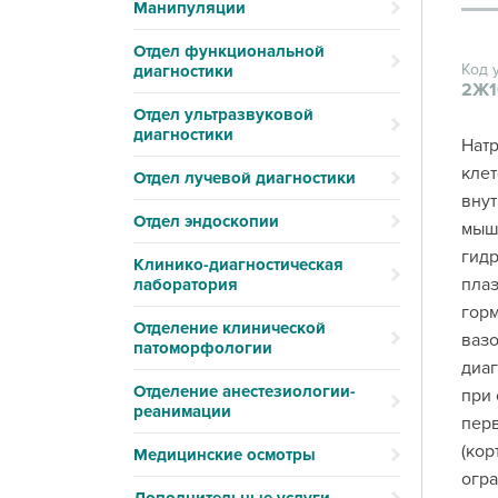
Манипуляции
Отдел функциональной
Код 
диагностики
2Ж1
Отдел ультразвуковой
диагностики
Натр
клет
Отдел лучевой диагностики
внут
Отдел эндоскопии
мыше
гидр
Клинико-диагностическая
плаз
лаборатория
горм
Отделение клинической
вазо
патоморфологии
диаг
Отделение анестезиологии-
при 
реанимации
перв
(кор
Медицинские осмотры
огра