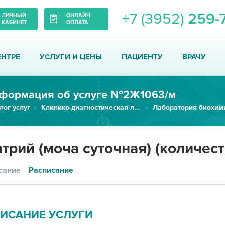
+7 (3952)
259-
ЛИЧНЫЙ
ОНЛАЙН
КАБИНЕТ
ОПЛАТА
ЕНТРЕ
УСЛУГИ И ЦЕНЫ
ПАЦИЕНТУ
ВРАЧУ
формация об услуге №2Ж1063/м
лог услуг
Клинико-диагностическая лаборатория
Лаборатория биохим
Натрий (моча суточная) (количе...
трий (моча суточная) (количес
сание
Расписание
ИСАНИЕ УСЛУГИ