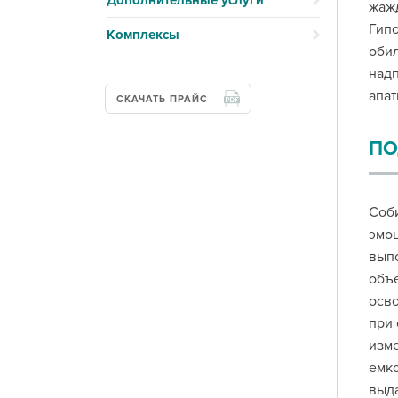
Дополнительные услуги
жажд
Гипо
Комплексы
обил
надп
апат
СКАЧАТЬ ПРАЙС
ПО
Соби
эмоц
выпо
объе
осво
при 
изме
емко
выда