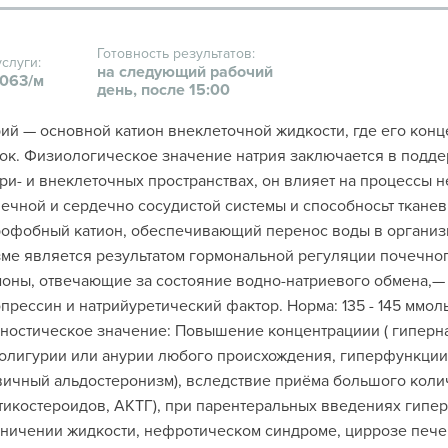
Готовность результатов:
услуги:
на следующий рабочий
063/м
день, после 15:00
ий — основной катион внеклеточной жидкости, где его конце
ок. Физиологическое значение натрия заключается в подде
ри- и внеклеточных пространствах, он влияет на процессы н
чной и сердечно сосудистой системы и способносьт тканев
офобный катион, обеспечивающий перенос воды в организме
ме является результатом гормональной регуляции почечног
оны, отвечающие за состояние водно-натриевого обмена,— 
прессин и натрийуретический фактор. Норма: 135 - 145 ммол
ностическое значение: Повышение концентрациии ( гиперн
олигурии или анурии любого происхождения, гиперфункции
ичный альдостеронизм), вследствие приёма большого коли
тикостероидов, АКТГ), при парентеральных введениях гипер
ничении жидкости, нефротическом синдроме, циррозе пече