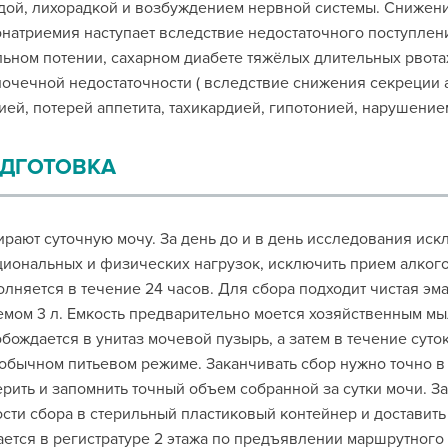
ой, лихорадкой и возбуждением нервной системы. Снижени
натриемия наступает вследствие недостаточного поступлени
ьном потении, сахарном диабете тяжёлых длительных рвотах
очечной недостаточности ( вследствие снижения секреции 
ией, потерей аппетита, тахикардией, гипотонией, нарушение
ДГОТОВКА
рают суточную мочу. За день до и в день исследования иск
иональных и физических нагрузок, исключить прием алкого
лняется в течение 24 часов. Для сбора подходит чистая эм
мом 3 л. Емкость предварительно моется хозяйственным мыл
бождается в унитаз мочевой пузырь, а затем в течение суто
обычном питьевом режиме. Заканчивать сбор нужно точно в
рить и запомнить точный объем собранной за сутки мочи. З
сти сбора в стерильный пластиковый контейнер и доставить
ется в регистратуре 2 этажа по предъявлении маршрутного 