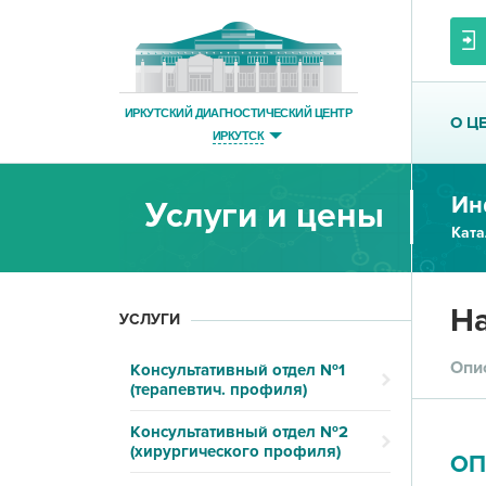
ИРКУТСКИЙ ДИАГНОСТИЧЕСКИЙ ЦЕНТР
О Ц
ИРКУТСК
Ин
Услуги и цены
Ката
На
УСЛУГИ
Опи
Консультативный отдел №1
(терапевтич. профиля)
Консультативный отдел №2
(хирургического профиля)
ОП