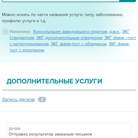
Можно искать по части названия услуги, типу, заболеванию,
профилю услуги и т.д.
Например:
Консультация заведующего отделом, д.м.н.
,
ЭКГ
стандартная
,
ЭКГ дополнительные отведения
,
ЭКГ фарм –тест
с нитроглицерином
,
ЭКГ фарм-тест с обзиданом
,
ЭКГ фарм-
тест с атропином
,
ДОПОЛНИТЕЛЬНЫЕ УСЛУГИ
Запись дисков
2
ДУ005
Отправка результатов заказным письмом