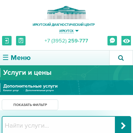
ИРКУТСКИЙ ДИАГНОСТИЧЕСКИЙ ЦЕНТР
ИРКУТСК
+7 (3952)
259-777
☰ Меню
Услуги и цены
О ЦЕНТРЕ
Дополнительные услуги
УСЛУГИ И ЦЕНЫ
Каталог услуг
Дополнительные услуги
ПАЦИЕНТУ
ПОКАЗАТЬ ФИЛЬТР
ВРАЧУ
ПРАВОВАЯ ИНФОРМАЦИЯ