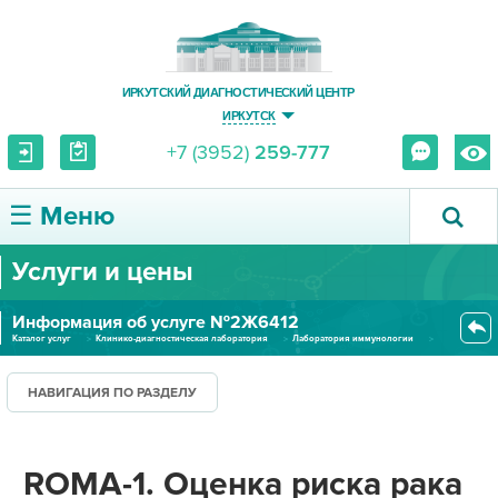
ИРКУТСКИЙ ДИАГНОСТИЧЕСКИЙ ЦЕНТР
ИРКУТСК
+7 (3952)
259-777
☰ Меню
Услуги и цены
О ЦЕНТРЕ
Информация об услуге №2Ж6412
УСЛУГИ И ЦЕНЫ
Каталог услуг
Клинико-диагностическая лаборатория
Лаборатория иммунологии
ROMA-1. Оценка риска рака яичн...
ПАЦИЕНТУ
НАВИГАЦИЯ ПО РАЗДЕЛУ
ВРАЧУ
ROMA-1. Оценка риска рака
ПРАВОВАЯ ИНФОРМАЦИЯ