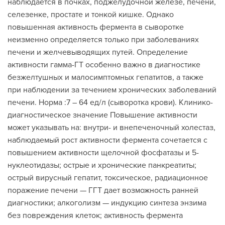
наблюдается в почках, поджелудочной железе, печени,
селезенке, простате и тонкой кишке. Однако
повышенная активность фермента в сыворотке
неизменно определяется только при заболеваниях
печени и желчевыводящих путей. Определение
активности гамма-ГТ особенно важно в диагностике
безжелтушных и малосимптомных гепатитов, а также
при наблюдении за течением хронических заболеваний
печени. Норма :7 – 64 ед/л (сыворотка крови). Клинико-
диагностическое значение Повышение активности
может указывать на: внутри- и внепеченочный холестаз,
наблюдаемый рост активности фермента сочетается с
повышением активности щелочной фосфатазы и 5-
нуклеотидазы; острые и хронические панкреатиты;
острый вирусный гепатит, токсическое, радиационное
поражение печени — ГГТ дает возможность ранней
диагностики; алкоголизм — индукцию синтеза энзима
без повреждения клеток; активность фермента