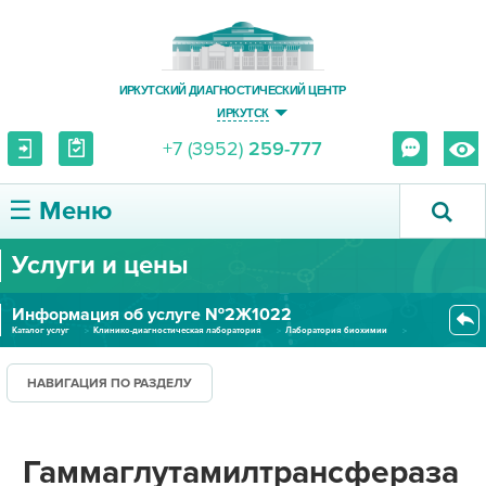
ИРКУТСКИЙ ДИАГНОСТИЧЕСКИЙ ЦЕНТР
ИРКУТСК
+7 (3952)
259-777
☰ Меню
Услуги и цены
О ЦЕНТРЕ
Информация об услуге №2Ж1022
УСЛУГИ И ЦЕНЫ
Каталог услуг
Клинико-диагностическая лаборатория
Лаборатория биохимии
Гаммаглутамилтрансфераза (сыво...
ПАЦИЕНТУ
НАВИГАЦИЯ ПО РАЗДЕЛУ
ВРАЧУ
Гаммаглутамилтрансфераза
ПРАВОВАЯ ИНФОРМАЦИЯ