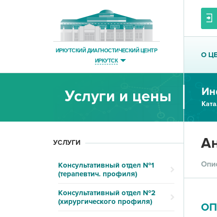
ИРКУТСКИЙ ДИАГНОСТИЧЕСКИЙ ЦЕНТР
О Ц
ИРКУТСК
Ин
Услуги и цены
Ката
Ан
УСЛУГИ
Опи
Консультативный отдел №1
(терапевтич. профиля)
Консультативный отдел №2
(хирургического профиля)
ОП