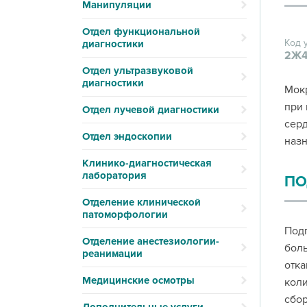
Манипуляции
Отдел функциональной
Код 
диагностики
2Ж4
Отдел ультразвуковой
диагностики
Мокр
при 
Отдел лучевой диагностики
серд
Отдел эндоскопии
назн
Клинико-диагностическая
лаборатория
ПО
Отделение клинической
патоморфологии
Подг
Отделение анестезиологии-
боль
реанимации
отка
Медицинские осмотры
коли
сбор