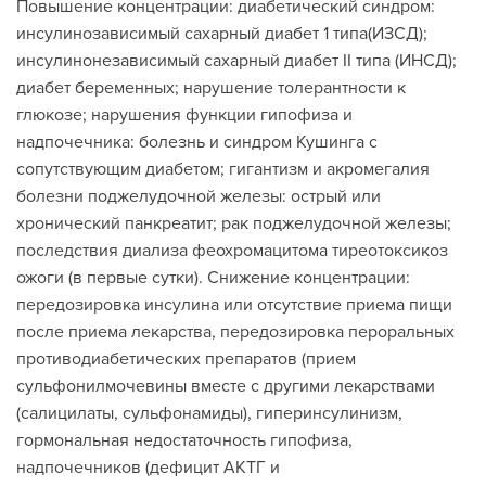
Повышение концентрации: диабетический синдром:
инсулинозависимый сахарный диабет 1 типа(ИЗСД);
инсулинонезависимый сахарный диабет II типа (ИНСД);
диабет беременных; нарушение толерантности к
глюкозе; нарушения функции гипофиза и
надпочечника: болезнь и синдром Кушинга с
сопутствующим диабетом; гигантизм и акромегалия
болезни поджелудочной железы: острый или
хронический панкреатит; рак поджелудочной железы;
последствия диализа феохромацитома тиреотоксикоз
ожоги (в первые сутки). Снижение концентрации:
передозировка инсулина или отсутствие приема пищи
после приема лекарства, передозировка пероральных
противодиабетических препаратов (прием
сульфонилмочевины вместе с другими лекарствами
(салицилаты, сульфонамиды), гиперинсулинизм,
гормональная недостаточность гипофиза,
надпочечников (дефицит АКТГ и