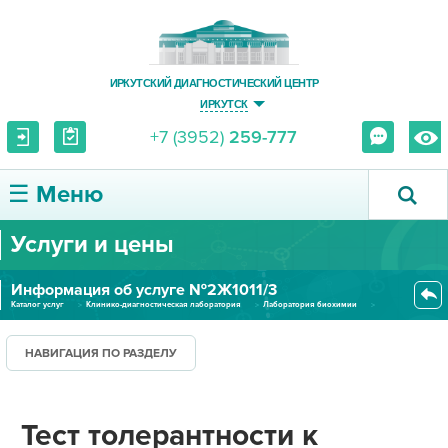
ИРКУТСКИЙ ДИАГНОСТИЧЕСКИЙ ЦЕНТР
ИРКУТСК
+7 (3952)
259-777
☰ Меню
Услуги и цены
О ЦЕНТРЕ
Информация об услуге №2Ж1011/3
УСЛУГИ И ЦЕНЫ
Каталог услуг
Клинико-диагностическая лаборатория
Лаборатория биохимии
Тест толерантности к глюкозе п...
ПАЦИЕНТУ
НАВИГАЦИЯ ПО РАЗДЕЛУ
ВРАЧУ
Тест толерантности к
ПРАВОВАЯ ИНФОРМАЦИЯ