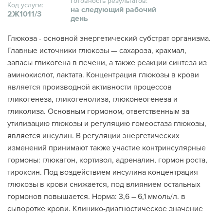
Готовность результатов:
Код услуги:
на следующий рабочий
2Ж1011/3
день
Глюкоза - основной энергетический субстрат организма.
Главные источники глюкозы — сахароза, крахмал,
запасы гликогена в печени, а также реакции синтеза из
аминокислот, лактата. Концентрация глюкозы в крови
является производной активности процессов
гликогенеза, гликогенолиза, глюконеогенеза и
гликолиза. Основным гормоном, ответственным за
утилизацию глюкозы и регуляцию гомеостаза глюкозы,
является инсулин. В регуляции энергетических
изменений принимают также участие контринсулярные
гормоны: глюкагон, кортизол, адреналин, гормон роста,
тироксин. Под воздействием инсулина концентрация
глюкозы в крови снижается, под влиянием остальных
гормонов повышается. Норма: 3,6 – 6,1 ммоль/л. в
сыворотке крови. Клинико-диагностическое значение