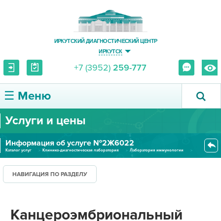
ИРКУТСКИЙ ДИАГНОСТИЧЕСКИЙ ЦЕНТР
ИРКУТСК
+7 (3952)
259-777
☰ Меню
Услуги и цены
О ЦЕНТРЕ
Информация об услуге №2Ж6022
УСЛУГИ И ЦЕНЫ
Каталог услуг
Клинико-диагностическая лаборатория
Лаборатория иммунологии
Канцероэмбриональный антиген (...
ПАЦИЕНТУ
НАВИГАЦИЯ ПО РАЗДЕЛУ
ВРАЧУ
Канцероэмбриональный
ПРАВОВАЯ ИНФОРМАЦИЯ