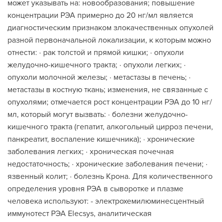
может указывать на: новообразования; повышение
концентрации РЭА примерно до 20 нг/мл является
диагностическим признаком злокачественных опухолей
разной первоначальной локализации, к которым можно
отнести: · рак толстой и прямой кишки; · опухоли
желудочно-кишечного тракта; · опухоли легких; ·
опухоли молочной железы; · метастазы в печень; ·
метастазы в костную ткань; изменения, не связанные с
опухолями; отмечается рост концентрации РЭА до 10 нг/
мл, который могут вызвать: · болезни желудочно-
кишечного тракта (гепатит, алкогольный цирроз печени,
панкреатит, воспаление кишечника); · хронические
заболевания легких; · хроническая почечная
недостаточность; · хронические заболевания печени; ·
язвенный колит; · болезнь Крона. Для количественного
определения уровня РЭА в сыворотке и плазме
человека используют: - электрохемилюминесцентный
иммунотест РЭА Elecsys, аналитическая