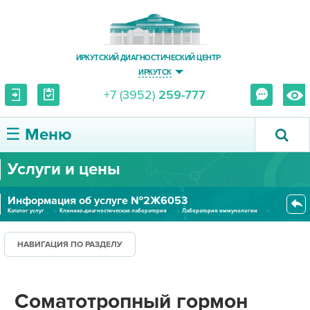
ИРКУТСКИЙ ДИАГНОСТИЧЕСКИЙ ЦЕНТР
ИРКУТСК
+7 (3952)
259-777
☰ Меню
Услуги и цены
О ЦЕНТРЕ
Информация об услуге №2Ж6053
УСЛУГИ И ЦЕНЫ
Каталог услуг
Клинико-диагностическая лаборатория
Лаборатория иммунологии
Соматотропный гормон (сыворотк...
ПАЦИЕНТУ
НАВИГАЦИЯ ПО РАЗДЕЛУ
ВРАЧУ
Соматотропный гормон
ПРАВОВАЯ ИНФОРМАЦИЯ