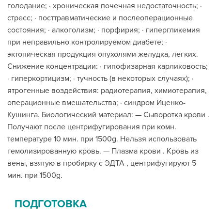
голодание; · хроническая почечная недостаточность; ·
стресс; · посттравматические и послеоперационные
состояния; · алкоголизм; · порфирия; · гипергликемия
при неправильно контролируемом диабете; ·
эктопическая продукция опухолями желудка, легких.
Снижение концентрации: · гипофизарная карликовость;
· гиперкортицизм; · тучность (в некоторых случаях); ·
ятрогенные воздействия: радиотерапия, химиотерапия,
операционные вмешательства; · синдром Иценко-
Кушинга. Биологический материал: — Сыворотка крови .
Получают после центрифугирования при комн.
температуре 10 мин. при 1500g. Нельзя использовать
гемолизированную кровь. — Плазма крови . Кровь из
вены, взятую в пробирку с ЭДТА , центрифугируют 5
мин. при 1500g.
ПОДГОТОВКА