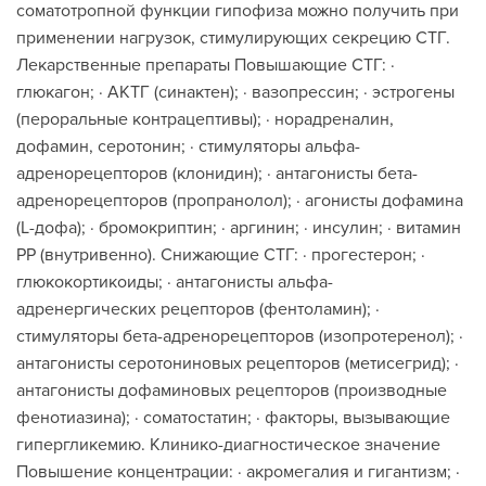
соматотропной функции гипофиза можно получить при
применении нагрузок, стимулирующих секрецию СТГ.
Лекарственные препараты Повышающие СТГ: ·
глюкагон; · АКТГ (синактен); · вазопрессин; · эстрогены
(пероральные контрацептивы); · норадреналин,
дофамин, серотонин; · стимуляторы альфа-
адренорецепторов (клонидин); · антагонисты бета-
адренорецепторов (пропранолол); · агонисты дофамина
(L-дофа); · бромокриптин; · аргинин; · инсулин; · витамин
РР (внутривенно). Снижающие СТГ: · прогестерон; ·
глюкокортикоиды; · антагонисты альфа-
адренергических рецепторов (фентоламин); ·
стимуляторы бета-адренорецепторов (изопротеренол); ·
антагонисты серотониновых рецепторов (метисегрид); ·
антагонисты дофаминовых рецепторов (производные
фенотиазина); · соматостатин; · факторы, вызывающие
гипергликемию. Клинико-диагностическое значение
Повышение концентрации: · акромегалия и гигантизм; ·