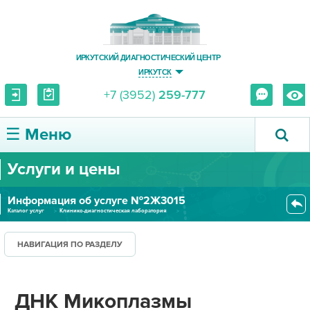
ИРКУТСКИЙ ДИАГНОСТИЧЕСКИЙ ЦЕНТР
ИРКУТСК
+7 (3952)
259-777
☰ Меню
Услуги и цены
О ЦЕНТРЕ
Информация об услуге №2Ж3015
УСЛУГИ И ЦЕНЫ
Каталог услуг
Клинико-диагностическая лаборатория
Лаборатория молекулярной биологии
ДНК Микоплазмы гениталиум (Myc...
ПАЦИЕНТУ
НАВИГАЦИЯ ПО РАЗДЕЛУ
ВРАЧУ
ДНК Микоплазмы
ПРАВОВАЯ ИНФОРМАЦИЯ