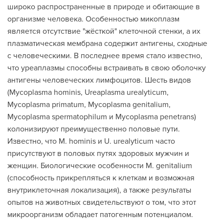
широко распространенные в природе и обитающие в
организме человека. Особенностью микоплазм
является отсутствие "жёсткой" клеточной стенки, а их
плазматическая мембрана содержит антигены, сходные
с человеческими. В последнее время стало известно,
что уреаплазмы способны встраивать в свою оболочку
антигены человеческих лимфоцитов. Шесть видов
(Mycoplasma hominis, Ureaplasma urealyticum,
Mycoplasma primatum, Mycoplasma genitalium,
Mycoplasma spermatophilum и Mycoplasma penetrans)
колонизируют преимущественно половые пути.
Известно, что М. hominis и U. urealyticum часто
присутствуют в половых путях здоровых мужчин и
женщин. Биологические особенности М. genitalium
(способность прикрепляться к клеткам и возможная
внутриклеточная локализация), а также результаты
опытов на животных свидетельствуют о том, что этот
микроорганизм обладает патогенным потенциалом.