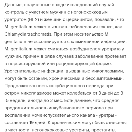
Данные, полученные в ходе исследований случай-
контроль с участием мужчин с негонококковым
уретритом (НГУ) и женщин с цервицитом, показали, что
М. genitalium может вызывать заболевания так же, как
Chlamydia trachomatis. При этом носительство М.
genitalium не ассоциируется с хламидийной инфекцией.
М. genitalium может считаться возбудителем уретрита у
мужчин, причем в ряде случаев заболевание протекает
в персистирующей или рецидивирующей форме.
Урогенитальные инфекции, вызванные микоплазмами,
могут быть острыми, хроническими и бессимптомными.
Продолжительность инкубационного периода при
остром микоплазмозе может колебаться от 3 дней до 3
-5 недель, иногда до 2 мес. Есть данные, что средняя
продолжительность инкубационного периода при
воспалении мочеиспускательного канала - уретры -
составляет 19 дней. К хроническим могут быть отнесены,
в частности, негонококковые уретриты, простатиты,