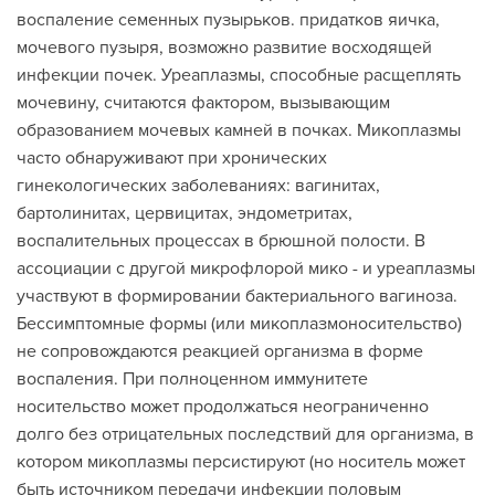
воспаление семенных пузырьков. придатков яичка,
мочевого пузыря, возможно развитие восходящей
инфекции почек. Уреаплазмы, способные расщеплять
мочевину, считаются фактором, вызывающим
образованием мочевых камней в почках. Микоплазмы
часто обнаруживают при хронических
гинекологических заболеваниях: вагинитах,
бартолинитах, цервицитах, эндометритах,
воспалительных процессах в брюшной полости. В
ассоциации с другой микрофлорой мико - и уреаплазмы
участвуют в формировании бактериального вагиноза.
Бессимптомные формы (или микоплазмоносительство)
не сопровождаются реакцией организма в форме
воспаления. При полноценном иммунитете
носительство может продолжаться неограниченно
долго без отрицательных последствий для организма, в
котором микоплазмы персистируют (но носитель может
быть источником передачи инфекции половым