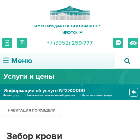
ИРКУТСКИЙ ДИАГНОСТИЧЕСКИЙ ЦЕНТР
ИРКУТСК
+7 (3952)
259-777
☰ Меню
Услуги и цены
О ЦЕНТРЕ
Информация об услуге №2Ж0000
УСЛУГИ И ЦЕНЫ
Каталог услуг
Клинико-диагностическая лаборатория
Дополнительные услуги
Забор крови
ПАЦИЕНТУ
НАВИГАЦИЯ ПО РАЗДЕЛУ
ВРАЧУ
Забор крови
ПРАВОВАЯ ИНФОРМАЦИЯ