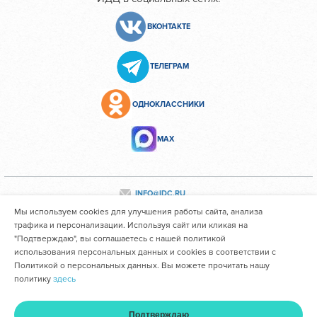
ВКОНТАКТЕ
ТЕЛЕГРАМ
ОДНОКЛАССНИКИ
МАХ
INFO@IDC.RU
Мы используем cookies для улучшения работы сайта, анализа
трафика и персонализации. Используя сайт или кликая на
"Подтверждаю", вы соглашаетесь с нашей политикой
Все персональные данные сотрудников размещены с их
использования персональных данных и cookies в соответствии с
согласия
Политикой о персональных данных. Вы можете прочитать нашу
политику
здесь
Областное государственное автономное учреждение
здравоохранения "Иркутский областной клинический
Подтверждаю