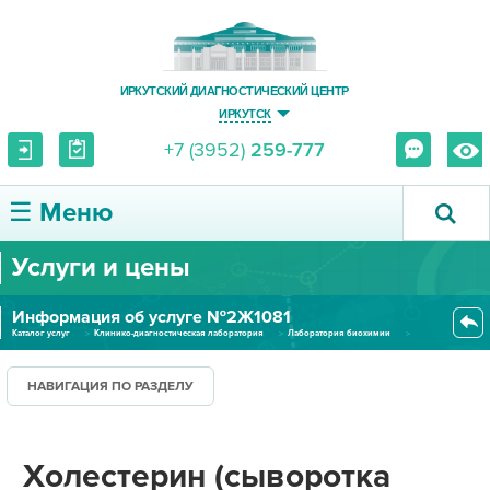
ИРКУТСКИЙ ДИАГНОСТИЧЕСКИЙ ЦЕНТР
ИРКУТСК
+7 (3952)
259-777
☰ Меню
Услуги и цены
О ЦЕНТРЕ
Информация об услуге №2Ж1081
УСЛУГИ И ЦЕНЫ
Каталог услуг
Клинико-диагностическая лаборатория
Лаборатория биохимии
Холестерин (сыворотка крови) (...
ПАЦИЕНТУ
НАВИГАЦИЯ ПО РАЗДЕЛУ
ВРАЧУ
Холестерин (сыворотка
ПРАВОВАЯ ИНФОРМАЦИЯ