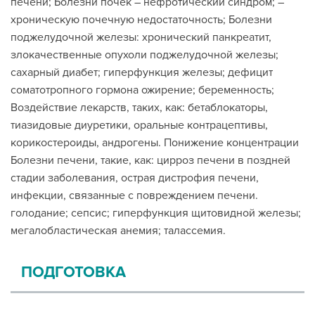
печени; Болезни почек – нефротический синдром; –
хроническую почечную недостаточность; Болезни
поджелудочной железы: хронический панкреатит,
злокачественные опухоли поджелудочной железы;
сахарный диабет; гиперфункция железы; дефицит
соматотропного гормона ожирение; беременность;
Воздействие лекарств, таких, как: бетаблокаторы,
тиазидовые диуретики, оральные контрацептивы,
корикостероиды, андрогены. Понижение концентрации
Болезни печени, такие, как: цирроз печени в поздней
стадии заболевания, острая дистрофия печени,
инфекции, связанные с повреждением печени.
голодание; сепсис; гиперфункция щитовидной железы;
мегалобластическая анемия; талассемия.
ПОДГОТОВКА