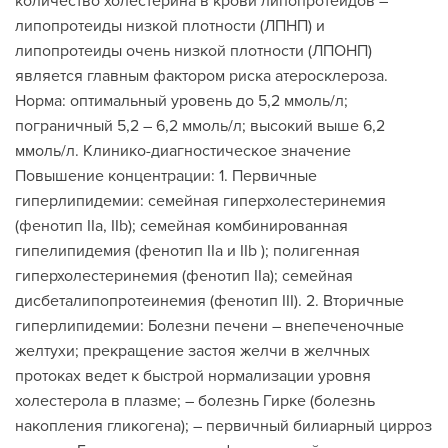
количество холестерина в крови липопротеидов –
липопротеиды низкой плотности (ЛПНП) и
липопротеиды очень низкой плотности (ЛПОНП)
является главным фактором риска атеросклероза.
Норма: оптимальный уровень до 5,2 ммоль/л;
пограничный 5,2 – 6,2 ммоль/л; высокий выше 6,2
ммоль/л. Клинико-диагностическое значение
Повышение концентрации: 1. Первичные
гиперлипидемии: семейная гиперхолестеринемия
(фенотип IIa, IIb); семейная комбинированная
гипелипидемия (фенотип IIa и IIb ); полигенная
гиперхолестеринемия (фенотип IIa); семейная
дисбеталипопротеинемия (фенотип III). 2. Вторичные
гиперлипидемии: Болезни печени – внепеченочные
желтухи; прекращение застоя желчи в желчных
протоках ведет к быстрой нормализации уровня
холестерола в плазме; – болезнь Гирке (болезнь
накопления гликогена); – первичный билиарный цирроз