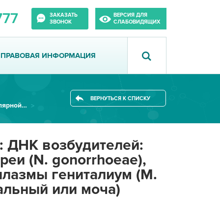
777
ЗАКАЗАТЬ
ВЕРСИЯ ДЛЯ
ЗВОНОК
СЛАБОВИДЯЩИХ
ПРАВОВАЯ ИНФОРМАЦИЯ
ВЕРНУТЬСЯ К СПИСКУ
Лаборатория молекулярной биологии
: ДНК возбудителей:
ореи (N. gonorrhoeae),
оплазмы гениталиум (M.
тальный или моча)