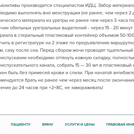
юнктивы производится специалистом ИДЦ. Забор материала
ходимо выполнять вне менструации (не ранее, чем через 2 
ического материала из уретры не ранее чем через 3 часа п
чии обильных уретральных выделений - через 15 - 20 минут
риала в стерильный пластиковый контейнер объемом 50-100
чить в регистратуре на 2 этаже по предъявлению маршрутно
м, сазу после сна. Перед сбором мочи проводят тщательный
испускании необходимо оттянуть кожную складку, полность
испускательного канала, собрать 15 — 30 мл в пластиковый
ен быть без примесей крови и слизи. При начатой антибак
мендуется брать не ранее чем через месяц после окончания
ение до 24 часов при +2+8С, не замораживать!
ПАЦИЕНТУ
ВРАЧУ
УСЛУГИ И ЦЕНЫ
ПРАВОВАЯ ИН