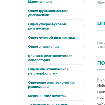
Манипуляции
Опи
Отдел функциональной
диагностики
ОП
Отдел ультразвуковой
диагностики
Отдел лучевой диагностики
Код 
Отдел эндоскопии
2Ж3
Клинико-диагностическая
лаборатория
ПО
Отделение клинической
патоморфологии
В ус
Отделение анестезиологии-
Нейс
реанимации
гени
Медицинские осмотры
подг
одно