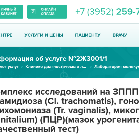
+7 (3952)
259-
ЛИЧНЫЙ
ОНЛАЙН
КАБИНЕТ
ОПЛАТА
ЕНТРЕ
УСЛУГИ И ЦЕНЫ
ПАЦИЕНТУ
ВРАЧУ
формация об услуге №2Ж3001/1
лог услуг
Клинико-диагностическая лаборатория
Комплекс исследований на ЗППП:...
мплекс исследований на ЗППП
амидиоза (Cl. trachomatis), гон
ихомониаза (Tr. vaginalis), мик
nitalium) (ПЦР)(мазок урогени
ачественный тест)