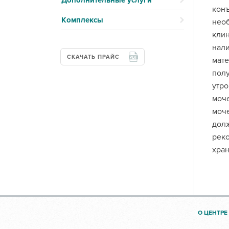
Дополнительные услуги
конъ
Комплексы
необ
клин
нали
СКАЧАТЬ ПРАЙС
мате
полу
утро
моче
моче
долж
реко
хран
О ЦЕНТРЕ