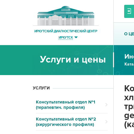
ИРКУТСКИЙ ДИАГНОСТИЧЕСКИЙ ЦЕНТР
О Ц
ИРКУТСК
Ин
Услуги и цены
Ката
Ко
УСЛУГИ
хл
Консультативный отдел №1
тр
(терапевтич. профиля)
ge
Консультативный отдел №2
(к
(хирургического профиля)