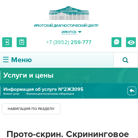
ИРКУТСКИЙ ДИАГНОСТИЧЕСКИЙ ЦЕНТР
ИРКУТСК
+7 (3952)
259-777
☰ Меню
Услуги и цены
О ЦЕНТРЕ
Информация об услуге №2Ж3095
УСЛУГИ И ЦЕНЫ
Каталог услуг
Клинико-диагностическая лаборатория
Лаборатория молекулярной биологии
Прото-скрин. Скрининговое ПЦР-...
ПАЦИЕНТУ
НАВИГАЦИЯ ПО РАЗДЕЛУ
ВРАЧУ
Прото-скрин. Скрининговое
ПРАВОВАЯ ИНФОРМАЦИЯ