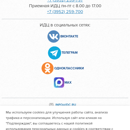
+7 (3952) 259-797
Приемная ИДЦ пн-пт с 8.00 до 17.00
+7 (3952) 259-700
ИДЦ в социальных сетях:
ВКОНТАКТЕ
ТЕЛЕГРАМ
ОДНОКЛАССНИКИ
МАХ
INFO@IDC.RU
Мы используем cookies для улучшения работы сайта, анализа
трафика и персонализации. Используя сайт или кликая на
"Подтверждаю", вы соглашаетесь с нашей политикой
Все персональные данные сотрудников размещены с их
использования персональных данных и cookies в соответствии с