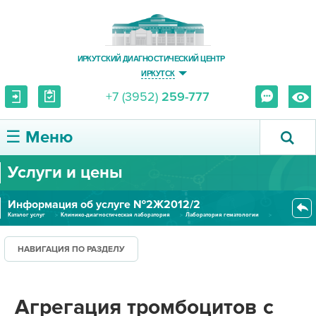
ИРКУТСКИЙ ДИАГНОСТИЧЕСКИЙ ЦЕНТР
ИРКУТСК
+7 (3952)
259-777
☰ Меню
Услуги и цены
О ЦЕНТРЕ
Информация об услуге №2Ж2012/2
УСЛУГИ И ЦЕНЫ
Каталог услуг
Клинико-диагностическая лаборатория
Лаборатория гематологии
Агрегация тромбоцитов с АДФ и...
ПАЦИЕНТУ
НАВИГАЦИЯ ПО РАЗДЕЛУ
ВРАЧУ
Агрегация тромбоцитов с
ПРАВОВАЯ ИНФОРМАЦИЯ