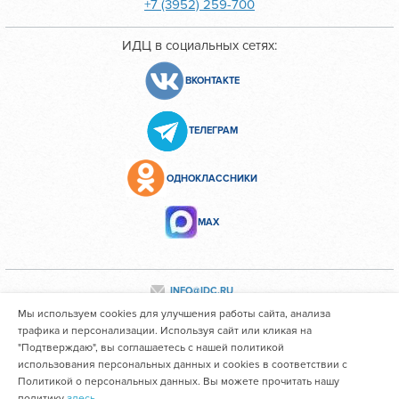
+7 (3952) 259-700
ИДЦ в социальных сетях:
ВКОНТАКТЕ
ТЕЛЕГРАМ
ОДНОКЛАССНИКИ
МАХ
INFO@IDC.RU
Мы используем cookies для улучшения работы сайта, анализа
трафика и персонализации. Используя сайт или кликая на
"Подтверждаю", вы соглашаетесь с нашей политикой
Все персональные данные сотрудников размещены с их
использования персональных данных и cookies в соответствии с
согласия
Политикой о персональных данных. Вы можете прочитать нашу
политику
здесь