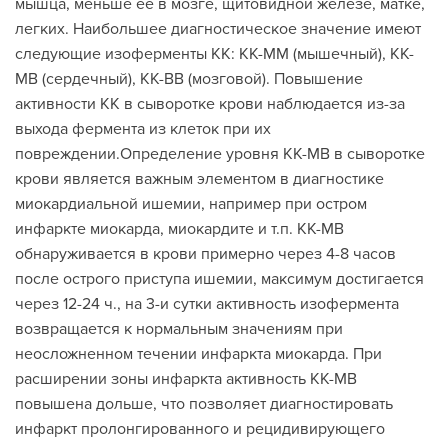
мышца, меньше ее в мозге, щитовидной железе, матке,
легких. Наибольшее диагностическое значение имеют
следующие изоферменты КК: КК-ММ (мышечный), КК-
МВ (сердечный), КК-ВВ (мозговой). Повышение
активности КК в сыворотке крови наблюдается из-за
выхода фермента из клеток при их
повреждении.Определение уровня КК-МВ в сыворотке
крови является важным элементом в диагностике
миокардиальной ишемии, например при остром
инфаркте миокарда, миокардите и т.п. КК-МВ
обнаруживается в крови примерно через 4-8 часов
после острого приступа ишемии, максимум достигается
через 12-24 ч., на 3-и сутки активность изофермента
возвращается к нормальным значениям при
неосложненном течении инфаркта миокарда. При
расширении зоны инфаркта активность КК-МВ
повышена дольше, что позволяет диагностировать
инфаркт пролонгированного и рецидивирующего