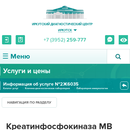
ИРКУТСКИЙ ДИАГНОСТИЧЕСКИЙ ЦЕНТР
ИРКУТСК
+7 (3952)
259-777
☰ Меню
Услуги и цены
О ЦЕНТРЕ
Информация об услуге №2Ж6035
УСЛУГИ И ЦЕНЫ
Каталог услуг
Клинико-диагностическая лаборатория
Лаборатория иммунологии
Креатинфосфокиназа MB (сыворот...
ПАЦИЕНТУ
НАВИГАЦИЯ ПО РАЗДЕЛУ
ВРАЧУ
Креатинфосфокиназа MB
ПРАВОВАЯ ИНФОРМАЦИЯ