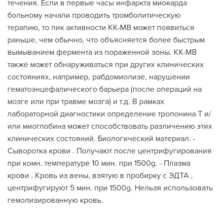
течения. Если в первые часы инфаркта миокарда
больному начали проводить тромболитическую
терапию, то пик активности КК-МВ может появиться
раньше, чем обычно, что объясняется более быстрым
вымыванием фермента из пораженной зоны. КК-МВ
также может обнаруживаться при других клинических
состояниях, например, рабдомиолизе, нарушении
гематоэнцефалического барьера (после операций на
мозге или при травме мозга) и т.д. В рамках
лабораторной диагностики определение тропонина Т и/
или миоглобина может способствовать различению этих
клинических состояний. Биологический материал. -
Сыворотка крови . Получают после центрифугирования
при комн. температуре 10 мин. при 1500g. - Плазма
крови . Кровь из вены, взятую в пробирку с ЭДТА ,
центрифугируют 5 мин. при 1500g. Нельзя использовать
гемолизированную кровь.