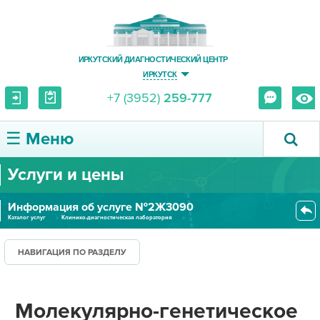
ИРКУТСКИЙ ДИАГНОСТИЧЕСКИЙ ЦЕНТР
ИРКУТСК
+7 (3952)
259-777
☰ Меню
Услуги и цены
О ЦЕНТРЕ
Информация об услуге №2Ж3090
УСЛУГИ И ЦЕНЫ
Каталог услуг
Клинико-диагностическая лаборатория
Лаборатория молекулярной биологии
Молекулярно-генетическое иссле...
ПАЦИЕНТУ
НАВИГАЦИЯ ПО РАЗДЕЛУ
ВРАЧУ
Молекулярно-генетическое
ПРАВОВАЯ ИНФОРМАЦИЯ