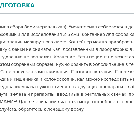
ДГОТОВКА
ила сбора биоматериала (кал). Биоматериал собирается в д
ходимый для исследования 2-5 см3. Контейнер для сбора ка
ъявлении маршрутного листа. Контейнер можно приобрасти 
ку с банки не снимать! Кал, доставленный в лабораторию 
едованию не подлежит. Хранение. Если пациент не может соб
этом собранный образец нужно хранить в холодильнике в те
С, не допуская замораживания. Противопоказания. После к
дка и кишечника и колоноскопии, кал можно исследовать не
едованием кала нужно отменить следующие препараты: сла
ута, железа и препараты, вводимые в ректальных свечах, п
АНИЕ! Для детализации диагноза могут потребоваться до
луйста, обратитесь к лечащему врачу.