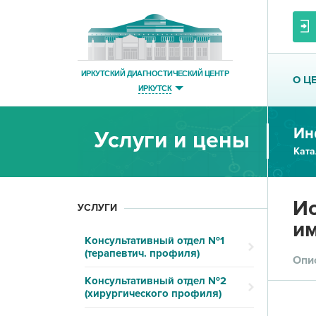
ИРКУТСКИЙ ДИАГНОСТИЧЕСКИЙ ЦЕНТР
О Ц
ИРКУТСК
Ин
Услуги и цены
Ката
Ис
УСЛУГИ
и
Консультативный отдел №1
(терапевтич. профиля)
Опи
Консультативный отдел №2
(хирургического профиля)