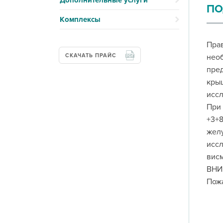
Дополнительные услуги
ПО
Комплексы
Прав
СКАЧАТЬ ПРАЙС
необ
пред
крыш
иссл
При 
+3+8
желу
иссл
висм
ВНИМ
Пожа