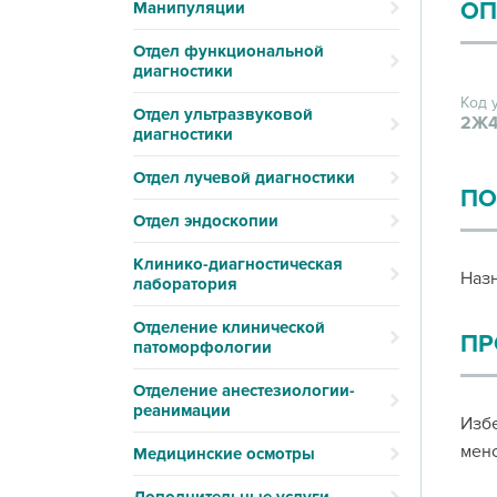
ОП
Манипуляции
Отдел функциональной
диагностики
Код 
Отдел ультразвуковой
2Ж4
диагностики
Отдел лучевой диагностики
ПО
Отдел эндоскопии
Клинико-диагностическая
Назн
лаборатория
Отделение клинической
ПР
патоморфологии
Отделение анестезиологии-
реанимации
Избе
менс
Медицинские осмотры