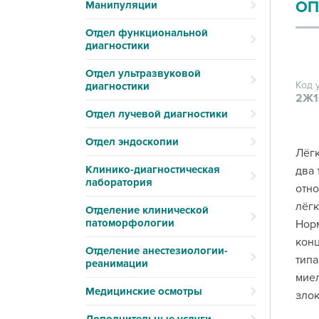
ОП
Манипуляции
Отдел функциональной
диагностики
Отдел ультразвуковой
Код 
диагностики
2Ж1
Отдел лучевой диагностики
Отдел эндоскопии
Лёгк
Клинико-диагностическая
два 
лаборатория
отно
лёгк
Отделение клинической
патоморфологии
Норм
конц
Отделение анестезиологии-
типа
реанимации
миел
Медицинские осмотры
зло