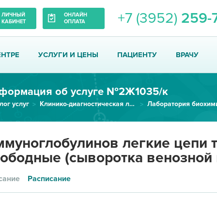
+7 (3952)
259-
ЛИЧНЫЙ
ОНЛАЙН
КАБИНЕТ
ОПЛАТА
ЕНТРЕ
УСЛУГИ И ЦЕНЫ
ПАЦИЕНТУ
ВРАЧУ
формация об услуге №2Ж1035/к
лог услуг
Клинико-диагностическая лаборатория
Лаборатория биохим
Иммуноглобулинов легкие цепи т...
муноглобулинов легкие цепи т
ободные (сыворотка венозной 
сание
Расписание