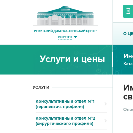
ИРКУТСКИЙ ДИАГНОСТИЧЕСКИЙ ЦЕНТР
О Ц
ИРКУТСК
Ин
Услуги и цены
Ката
Им
УСЛУГИ
св
Консультативный отдел №1
(терапевтич. профиля)
Опи
Консультативный отдел №2
(хирургического профиля)