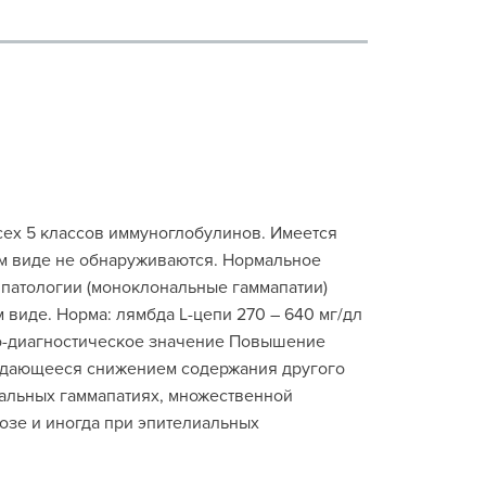
сех 5 классов иммуноглобулинов. Имеется
ом виде не обнаруживаются. Нормальное
и патологии (моноклональные гаммапатии)
 виде. Норма: лямбда L-цепи 270 – 640 мг/дл
ико-диагностическое значение Повышение
ождающееся снижением содержания другого
нальных гаммапатиях, множественной
озе и иногда при эпителиальных