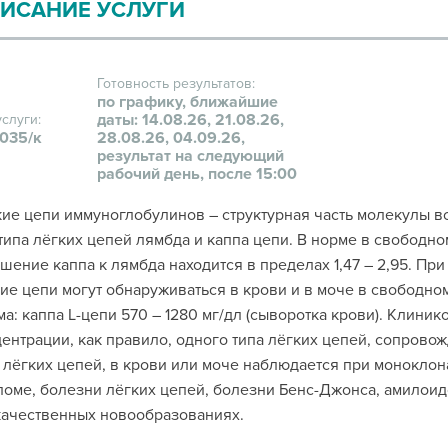
ИСАНИЕ УСЛУГИ
Готовность результатов:
по графику, ближайшие
даты: 14.08.26, 21.08.26,
услуги:
035/к
28.08.26, 04.09.26,
результат на следующий
рабочий день, после 15:00
ие цепи иммуноглобулинов – структурная часть молекулы в
типа лёгких цепей лямбда и каппа цепи. В норме в свободн
шение каппа к лямбда находится в пределах 1,47 – 2,95. Пр
ие цепи могут обнаруживаться в крови и в моче в свободном
а: каппа L-цепи 570 – 1280 мг/дл (сыворотка крови). Клин
ентрации, как правило, одного типа лёгких цепей, сопров
 лёгких цепей, в крови или моче наблюдается при монокло
оме, болезни лёгких цепей, болезни Бенс-Джонса, амилоид
качественных новообразованиях.