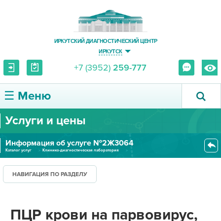
ИРКУТСКИЙ ДИАГНОСТИЧЕСКИЙ ЦЕНТР
ИРКУТСК
+7 (3952)
259-777
☰ Меню
Услуги и цены
О ЦЕНТРЕ
Информация об услуге №2Ж3064
УСЛУГИ И ЦЕНЫ
Каталог услуг
Клинико-диагностическая лаборатория
Лаборатория молекулярной биологии
ПЦР крови на парвовирус, ДНК P...
ПАЦИЕНТУ
НАВИГАЦИЯ ПО РАЗДЕЛУ
ВРАЧУ
ПЦР крови на парвовирус,
ПРАВОВАЯ ИНФОРМАЦИЯ