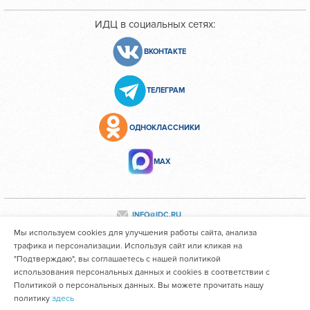
ИДЦ в социальных сетях:
ВКОНТАКТЕ
ТЕЛЕГРАМ
ОДНОКЛАССНИКИ
МАХ
INFO@IDC.RU
Мы используем cookies для улучшения работы сайта, анализа
трафика и персонализации. Используя сайт или кликая на
"Подтверждаю", вы соглашаетесь с нашей политикой
Все персональные данные сотрудников размещены с их
использования персональных данных и cookies в соответствии с
согласия
Политикой о персональных данных. Вы можете прочитать нашу
политику
здесь
Областное государственное автономное учреждение