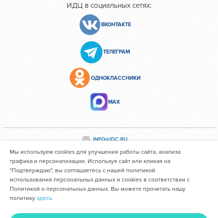
ИДЦ в социальных сетях:
ВКОНТАКТЕ
ТЕЛЕГРАМ
ОДНОКЛАССНИКИ
МАХ
INFO@IDC.RU
Мы используем cookies для улучшения работы сайта, анализа
трафика и персонализации. Используя сайт или кликая на
"Подтверждаю", вы соглашаетесь с нашей политикой
Все персональные данные сотрудников размещены с их
использования персональных данных и cookies в соответствии с
согласия
Политикой о персональных данных. Вы можете прочитать нашу
политику
здесь
Областное государственное автономное учреждение
здравоохранения "Иркутский областной клинический