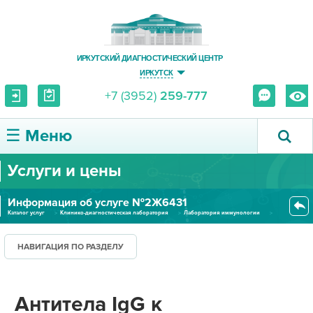
ИРКУТСКИЙ ДИАГНОСТИЧЕСКИЙ ЦЕНТР
ИРКУТСК
+7 (3952)
259-777
☰ Меню
Услуги и цены
О ЦЕНТРЕ
Информация об услуге №2Ж6431
УСЛУГИ И ЦЕНЫ
Каталог услуг
Клинико-диагностическая лаборатория
Лаборатория иммунологии
Антитела IgG к сахаромицетам (...
ПАЦИЕНТУ
НАВИГАЦИЯ ПО РАЗДЕЛУ
ВРАЧУ
Антитела IgG к
ПРАВОВАЯ ИНФОРМАЦИЯ