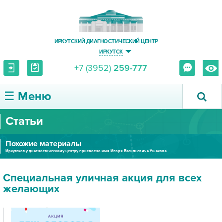
ИРКУТСКИЙ ДИАГНОСТИЧЕСКИЙ ЦЕНТР
ИРКУТСК
+7 (3952)
259-777
☰ Меню
Статьи
О ЦЕНТРЕ
Похожие материалы
УСЛУГИ И ЦЕНЫ
Иркутскому диагностическому центру присвоено имя Игоря Васильевича Ушакова
ПАЦИЕНТУ
Специальная уличная акция для всех
желающих
ВРАЧУ
ПРАВОВАЯ ИНФОРМАЦИЯ