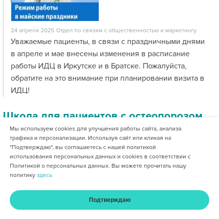
24 апреля 2025
Отдел по связям с общественностью и маркетингу
Уважаемые пациенты, в связи с праздничными днями
в апреле и мае внесены изменения в расписание
работы ИДЦ в Иркутске и в Братске. Пожалуйста,
обратите на это внимание при планировании визита в
ИДЦ!
Школа для пациентов с остеопорозом
Мы используем cookies для улучшения работы сайта, анализа
трафика и персонализации. Используя сайт или кликая на
"Подтверждаю", вы соглашаетесь с нашей политикой
использования персональных данных и cookies в соответствии с
Политикой о персональных данных. Вы можете прочитать нашу
политику
здесь
Подтверждаю
17 апреля 2025
Отдел по связям с общественностью и маркетингу
Главная
Услуги и цены
Оплата
Кабинет