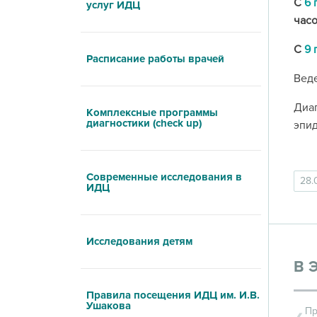
С
6 
услуг ИДЦ
часо
С
9 
Расписание работы врачей
Веде
Диаг
Комплексные программы
диагностики (check up)
эпид
Современные исследования в
28.
ИДЦ
Исследования детям
В 
Правила посещения ИДЦ им. И.В.
Ушакова
Пр