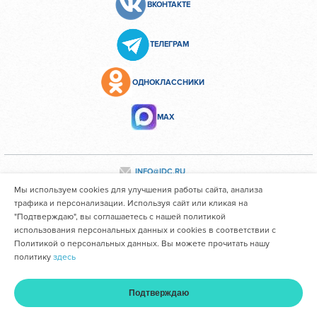
ВКОНТАКТЕ
ТЕЛЕГРАМ
ОДНОКЛАССНИКИ
МАХ
INFO@IDC.RU
Мы используем cookies для улучшения работы сайта, анализа
трафика и персонализации. Используя сайт или кликая на
"Подтверждаю", вы соглашаетесь с нашей политикой
Все персональные данные сотрудников размещены с их
использования персональных данных и cookies в соответствии с
согласия
Политикой о персональных данных. Вы можете прочитать нашу
политику
здесь
Областное государственное автономное учреждение
здравоохранения "Иркутский областной клинический
Подтверждаю
консультативно-диагностический центр им. И.В. Ушакова"
Главная
Услуги и цены
Оплата
Кабинет