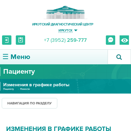
ИРКУТСКИЙ ДИАГНОСТИЧЕСКИЙ ЦЕНТР
ИРКУТСК
+7 (3952)
259-777
☰ Меню
Пациенту
О ЦЕНТРЕ
Изменения в графике работы
УСЛУГИ И ЦЕНЫ
Пациенту
Новости
ПАЦИЕНТУ
НАВИГАЦИЯ ПО РАЗДЕЛУ
ВРАЧУ
ИЗМЕНЕНИЯ В ГРАФИКЕ РАБОТЫ
ПРАВОВАЯ ИНФОРМАЦИЯ