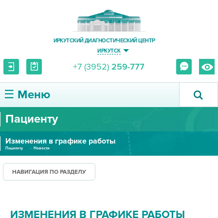
ИРКУТСКИЙ ДИАГНОСТИЧЕСКИЙ ЦЕНТР
ИРКУТСК
+7 (3952)
259-777
☰ Меню
Пациенту
О ЦЕНТРЕ
Изменения в графике работы
УСЛУГИ И ЦЕНЫ
Пациенту
Новости
ПАЦИЕНТУ
НАВИГАЦИЯ ПО РАЗДЕЛУ
ВРАЧУ
ИЗМЕНЕНИЯ В ГРАФИКЕ РАБОТЫ
ПРАВОВАЯ ИНФОРМАЦИЯ