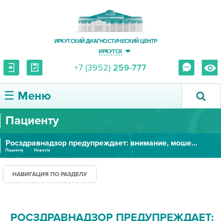
ИРКУТСКИЙ ДИАГНОСТИЧЕСКИЙ ЦЕНТР
ИРКУТСК
+7 (3952)
259-777
☰ Меню
Пациенту
О ЦЕНТРЕ
Росздравнадзор предупреждает: внимание, мошенники!
УСЛУГИ И ЦЕНЫ
Пациенту
Новости
ПАЦИЕНТУ
НАВИГАЦИЯ ПО РАЗДЕЛУ
ВРАЧУ
РОСЗДРАВНАДЗОР ПРЕДУПРЕЖДАЕТ:
ПРАВОВАЯ ИНФОРМАЦИЯ