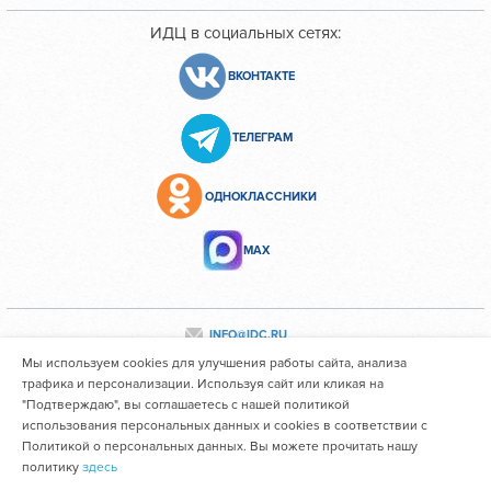
ИДЦ в социальных сетях:
ВКОНТАКТЕ
ТЕЛЕГРАМ
ОДНОКЛАССНИКИ
МАХ
INFO@IDC.RU
Мы используем cookies для улучшения работы сайта, анализа
трафика и персонализации. Используя сайт или кликая на
"Подтверждаю", вы соглашаетесь с нашей политикой
Все персональные данные сотрудников размещены с их
использования персональных данных и cookies в соответствии с
согласия
Политикой о персональных данных. Вы можете прочитать нашу
политику
здесь
Областное государственное автономное учреждение