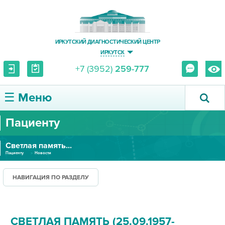
ИРКУТСКИЙ ДИАГНОСТИЧЕСКИЙ ЦЕНТР
ИРКУТСК
+7 (3952)
259-777
☰ Меню
Пациенту
О ЦЕНТРЕ
Светлая память...
УСЛУГИ И ЦЕНЫ
Пациенту
Новости
ПАЦИЕНТУ
НАВИГАЦИЯ ПО РАЗДЕЛУ
ВРАЧУ
СВЕТЛАЯ ПАМЯТЬ (25.09.1957-
ПРАВОВАЯ ИНФОРМАЦИЯ