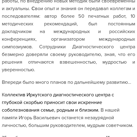
работы, по внедрению новых методик были своевременны
и актуальны.
С
вои опыт и знания он передавал коллегам и
последователям: автор более 50 печатных работ, 10
методических рекомендаций, был постоянным
докладчиком на международных и российских
конференциях, организатором международных
симпозиумов. Сотрудники Диагностического центра
безмерно доверяли своему руководителю, зная, что его
решения отличаются взвешенностью, мудростью и
уверенностью.
Впереди было много планов по дальнейшему развитию…
К
оллектив Иркутского диагностического центра с
глубокой скорбью приносит свои искренние
соболезнования семье, родным и близким.
В нашей
памяти Игорь Васильевич останется незаурядной
личностью, большим руководителем, мудрым советчиком.