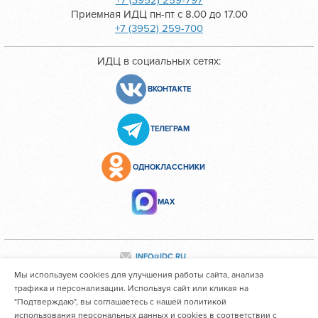
+7 (3952) 259-797
Приемная ИДЦ пн-пт с 8.00 до 17.00
+7 (3952) 259-700
ИДЦ в социальных сетях:
ВКОНТАКТЕ
ТЕЛЕГРАМ
ОДНОКЛАССНИКИ
МАХ
INFO@IDC.RU
Мы используем cookies для улучшения работы сайта, анализа
трафика и персонализации. Используя сайт или кликая на
"Подтверждаю", вы соглашаетесь с нашей политикой
Все персональные данные сотрудников размещены с их
использования персональных данных и cookies в соответствии с