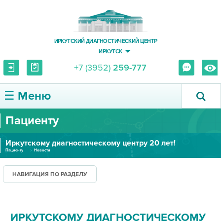
ИРКУТСКИЙ ДИАГНОСТИЧЕСКИЙ ЦЕНТР
ИРКУТСК
+7 (3952)
259-777
☰ Меню
Пациенту
О ЦЕНТРЕ
Иркутскому диагностическому центру 20 лет!
УСЛУГИ И ЦЕНЫ
Пациенту
Новости
ПАЦИЕНТУ
НАВИГАЦИЯ ПО РАЗДЕЛУ
ВРАЧУ
ИРКУТСКОМУ ДИАГНОСТИЧЕСКОМУ
ПРАВОВАЯ ИНФОРМАЦИЯ