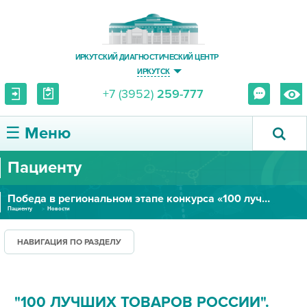
ИРКУТСКИЙ ДИАГНОСТИЧЕСКИЙ ЦЕНТР
ИРКУТСК
+7 (3952)
259-777
☰ Меню
Пациенту
О ЦЕНТРЕ
Победа в региональном этапе конкурса «100 лучших товаров»
УСЛУГИ И ЦЕНЫ
Пациенту
Новости
ПАЦИЕНТУ
НАВИГАЦИЯ ПО РАЗДЕЛУ
ВРАЧУ
"100 ЛУЧШИХ ТОВАРОВ РОССИИ".
ПРАВОВАЯ ИНФОРМАЦИЯ