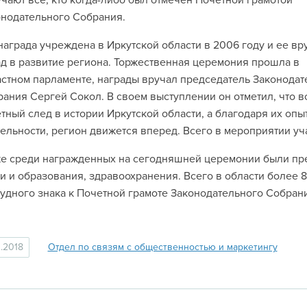
чают все, кто когда-либо был отмечен Почетной грамотой
нодательного Собрания.
награда учреждена в Иркутской области в 2006 году и ее вр
д в развитие региона. Торжественная церемония прошла в
стном парламенте, награды вручал председатель Законодат
ания Сергей Сокол. В своем выступлении он отметил, что в
тный след в истории Иркутской области, а благодаря их оп
ельности, регион движется вперед. Всего в мероприятии уч
е среди награжденных на сегодняшней церемонии были пр
и и образования, здравоохранения. Всего в области более
удного знака к Почетной грамоте Законодательного Собран
1.2018
Отдел по связям с общественностью и маркетингу