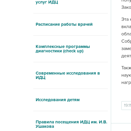
полу
услуг ИДЦ
Зако
Эта 
Расписание работы врачей
вкла
обла
Собр
Комплексные программы
заме
диагностики (check up)
деят
Такж
Современные исследования в
наук
ИДЦ
нагр
Исследования детям
19.1
Правила посещения ИДЦ им. И.В.
Ушакова