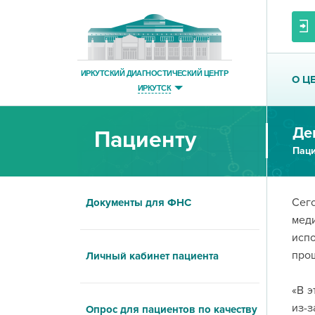
ИРКУТСКИЙ ДИАГНОСТИЧЕСКИЙ ЦЕНТР
О Ц
ИРКУТСК
Пациенту
Паци
Сег
Документы для ФНС
мед
исп
прош
Личный кабинет пациента
«В э
из-
Опрос для пациентов по качеству