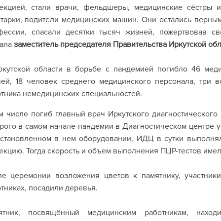
екцией, стали врачи, фельдшеры, медицинские сёстры и
тарки, водители медицинских машин. Они остались верны
фессии, спасали десятки тысяч жизней, пожертвовав св
зала
заместитель председателя Правительства Иркутской обл
ркутской области в борьбе с пандемией погибло 46 меди
чей, 18 человек среднего медицинского персонала, три 
тника немедицинских специальностей.
м числе погиб главный врач Иркутского диагностического
рого в самом начале пандемии в Диагностическом центре у
установленном в нем оборудовании, ИДЦ в сутки выполня
кцию. Тогда скорость и объем выполнения ПЦР-тестов имел
ле церемонии возложения цветов к памятнику, участник
тниках, посадили деревья.
ятник, посвящённый медицинским работникам, наход