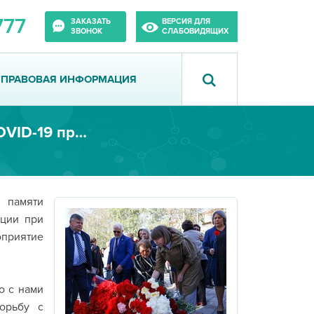
777
ЗАКАЗАТЬ
ВЕРСИЯ ДЛЯ
ЗВОНОК
СЛАБОВИДЯЩИХ
ПРАВОВАЯ ИНФОРМАЦИЯ
День памяти медработников, погибших от COVID-19 при исполнении профессионального долга
 памяти
кции при
приятие
о с нами
орьбу с