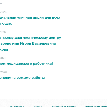
.2026
циальная уличная акция для всех
ающих
.2026
утскому диагностическому центру
своено имя Игоря Васильевича
кова
.2026
нем медицинского работника!
.2026
енения в режиме работы
ПАЦИЕНТУ
ВРАЧУ
УСЛУГИ И ЦЕНЫ
ПРАВОВАЯ ИН