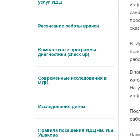
услуг ИДЦ
инф
сани
про
Расписание работы врачей
ска
В И
Комплексные программы
вра
диагностики (check up)
рабо
В то
Современные исследования в
кото
ИДЦ
На 
инфе
Исследования детям
Пос
рабо
Правила посещения ИДЦ им. И.В.
Пам
Ушакова