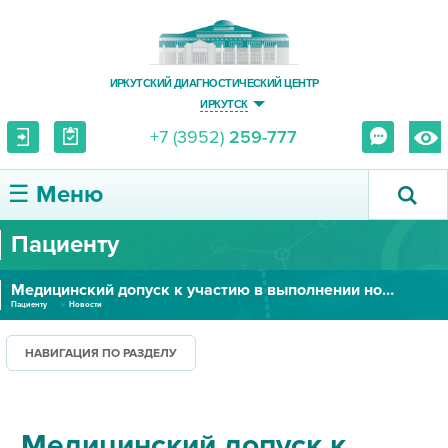
ИРКУТСКИЙ ДИАГНОСТИЧЕСКИЙ ЦЕНТР
ИРКУТСК
+7 (3952)
259-777
☰ Меню
Пациенту
О ЦЕНТРЕ
Медицинский допуск к участию в выполнении нормативов ГТО
УСЛУГИ И ЦЕНЫ
Пациенту
Новости
ПАЦИЕНТУ
НАВИГАЦИЯ ПО РАЗДЕЛУ
ВРАЧУ
Медицинский допуск к
ПРАВОВАЯ ИНФОРМАЦИЯ