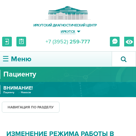
ИРКУТСКИЙ ДИАГНОСТИЧЕСКИЙ ЦЕНТР
ИРКУТСК
+7 (3952)
259-777
☰ Меню
Пациенту
О ЦЕНТРЕ
ВНИМАНИЕ!
УСЛУГИ И ЦЕНЫ
Пациенту
Новости
ПАЦИЕНТУ
НАВИГАЦИЯ ПО РАЗДЕЛУ
ВРАЧУ
ИЗМЕНЕНИЕ РЕЖИМА РАБОТЫ В
ПРАВОВАЯ ИНФОРМАЦИЯ