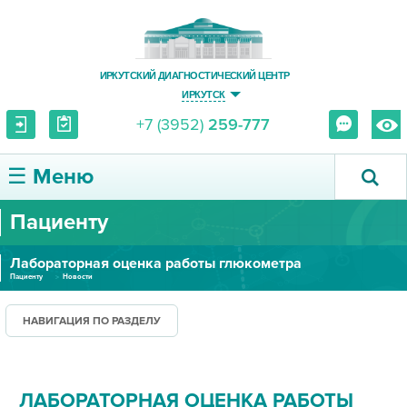
ИРКУТСКИЙ ДИАГНОСТИЧЕСКИЙ ЦЕНТР
ИРКУТСК
+7 (3952)
259-777
☰ Меню
Пациенту
О ЦЕНТРЕ
Лабораторная оценка работы глюкометра
УСЛУГИ И ЦЕНЫ
Пациенту
Новости
ПАЦИЕНТУ
НАВИГАЦИЯ ПО РАЗДЕЛУ
ВРАЧУ
ЛАБОРАТОРНАЯ ОЦЕНКА РАБОТЫ
ПРАВОВАЯ ИНФОРМАЦИЯ