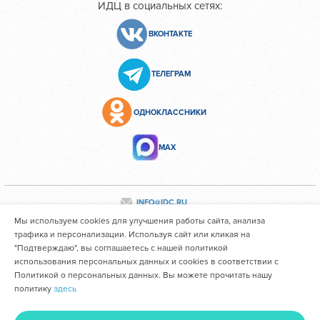
ИДЦ в социальных сетях:
ВКОНТАКТЕ
ТЕЛЕГРАМ
ОДНОКЛАССНИКИ
МАХ
INFO@IDC.RU
Мы используем cookies для улучшения работы сайта, анализа
трафика и персонализации. Используя сайт или кликая на
"Подтверждаю", вы соглашаетесь с нашей политикой
Все персональные данные сотрудников размещены с их
использования персональных данных и cookies в соответствии с
согласия
Политикой о персональных данных. Вы можете прочитать нашу
политику
здесь
Областное государственное автономное учреждение
здравоохранения "Иркутский областной клинический