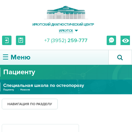
ИРКУТСКИЙ ДИАГНОСТИЧЕСКИЙ ЦЕНТР
ИРКУТСК
+7 (3952)
259-777
☰ Меню
Пациенту
О ЦЕНТРЕ
Специальная школа по остеопорозу
УСЛУГИ И ЦЕНЫ
Пациенту
Новости
ПАЦИЕНТУ
НАВИГАЦИЯ ПО РАЗДЕЛУ
ВРАЧУ
ПРАВОВАЯ ИНФОРМАЦИЯ